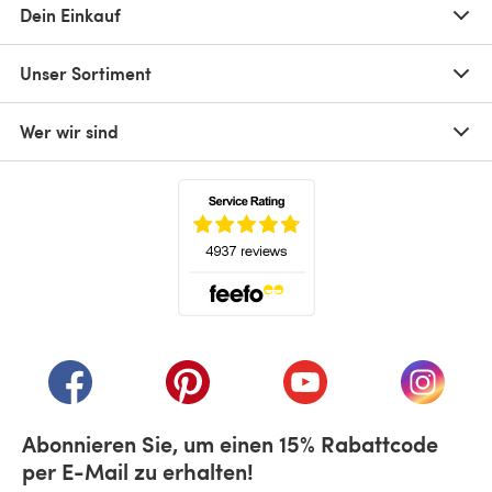
Dein Einkauf
Unser Sortiment
Wer wir sind
(öffnet sich in einem neuen Tab)
(öffnet sich in einem neuen Tab)
(öffnet sich in einem neuen Tab)
(öffnet sich in einem n
(öffnet 
Abonnieren Sie, um einen 15% Rabattcode
per E-Mail zu erhalten!