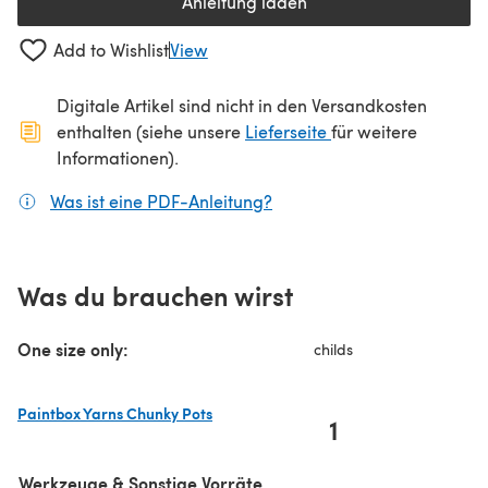
Anleitung laden
(öffnet sich in einem neuen Tab
Add to Wishlist
View
Digitale Artikel sind nicht in den Versandkosten
(öffnet sich in ein
enthalten (siehe unsere
Lieferseite
für weitere
Informationen).
Was ist eine PDF-Anleitung?
(öffnet sich in einem neuen
Was du brauchen wirst
One size only:
childs
Paintbox Yarns Chunky Pots
1
(öffnet sich in einem neuen Tab)
Werkzeuge & Sonstige Vorräte