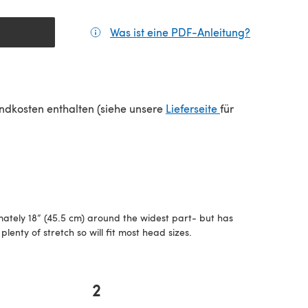
Was ist eine PDF-Anleitung?
(öffnet sic
(öffnet sich in e
sandkosten enthalten (siehe unsere
Lieferseite
für
ately 18” (45.5 cm) around the widest part- but has
plenty of stretch so will fit most head sizes.
2