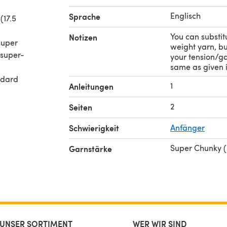
Englisch
Sprache
(17.5
You can substit
Notizen
super
weight yarn, bu
 super-
your tension/g
same as given i
ndard
1
Anleitungen
er you
f
2
Seiten
Schwierigkeit
Anfänger
Super Chunky 
Garnstärke
UNSER SORTIMENT
WER WIR SIND