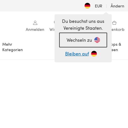
EUR
|
Ändern
Du besuchst uns aus
Vereinigte Staaten.
Anmelden
Wishlist
Meine Bibliothek
Warenkorb
Wechseln zu
Mehr
Tipps &
Anlässe
Kategorien
Ideen
Bleiben auf