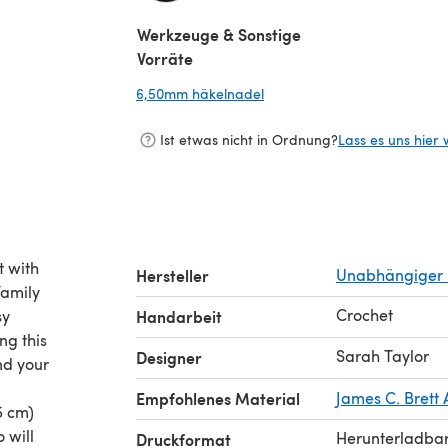
(öffnet sich in einem neuen Tab)
Werkzeuge & Sonstige
Vorräte
6,50mm häkelnadel
(öffnet sich in einem neuen 
Ist etwas nicht in Ordnung?
Lass es uns hier 
t with
Hersteller
Unabhängiger 
family
Crochet
sy
Handarbeit
ng this
Sarah Taylor
Designer
nd your
Empfohlenes Material
James C. Brett
5 cm)
 will
Herunterladba
Druckformat