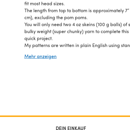
fit most head sizes.
The length from top to bottom is approximately 7” 
cm), excluding the pom poms.
You will only need two 4 oz skeins (100 g balls) of 
bulky weight (super chunky) yarn to complete this
quick project.
My patterns are written in plain English using sta
US terms, which makes them easy to follow wheth
Mehr anzeigen
are a newbie crocheter or you have many years o
experience.
DEIN EINKAUF