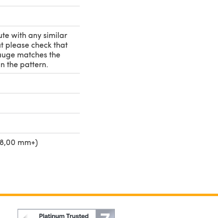
ute with any similar
t please check that
auge matches the
n the pattern.
(8,00 mm+)