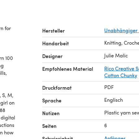
n for
Hersteller
Unabhängiger 
Knitting, Croch
Handarbeit
Julie Malic
Designer
rn 100
ng
Empfohlenes Material
Rico Creative S
lls,
Cotton Chunky
PDF
Druckformat
, S, M,
Englisch
Sprache
girl on
 88
Plastic yarn s
Notizen
 digital
uctions
6
Seiten
 on how
Schwierigkeit
Anfänger