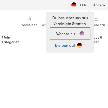
EUR
|
Ändern
Du besuchst uns aus
Vereinigte Staaten.
Anmelden
Wishlist
Meine Bibliothek
Warenkorb
Wechseln zu
Mehr
Tipps &
Anlässe
Kategorien
Ideen
Bleiben auf