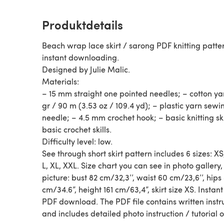
Produktdetails
Beach wrap lace skirt / sarong PDF knitting patter
instant downloading.
Designed by Julie Malic.
Materials:
– 15 mm straight one pointed needles; – cotton ya
gr / 90 m (3.53 oz / 109.4 yd); – plastic yarn sewi
needle; – 4.5 mm crochet hook; – basic knitting ski
basic crochet skills.
Difficulty level: low.
See through short skirt pattern includes 6 sizes: XS
L, XL, XXL. Size chart you can see in photo gallery, 
picture: bust 82 cm/32,3’’, waist 60 cm/23,6’’, hips
cm/34.6”, height 161 cm/63,4”, skirt size XS. Instant
PDF download. The PDF file contains written instr
and includes detailed photo instruction / tutorial