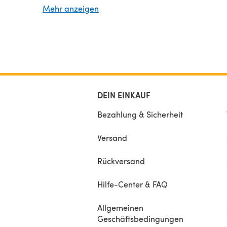
to crochet edges.
Mehr anzeigen
Please note: English language only! I can’t accept
for the digital download items!
The photos, pattern and design are subject to cop
this pattern is for your Personal Use Only, non-
commercial. You may not sell or distribute this pat
items knitted using the directions in this pattern.
DEIN EINKAUF
Bezahlung & Sicherheit
Versand
Rückversand
Hilfe-Center & FAQ
Allgemeinen
Geschäftsbedingungen