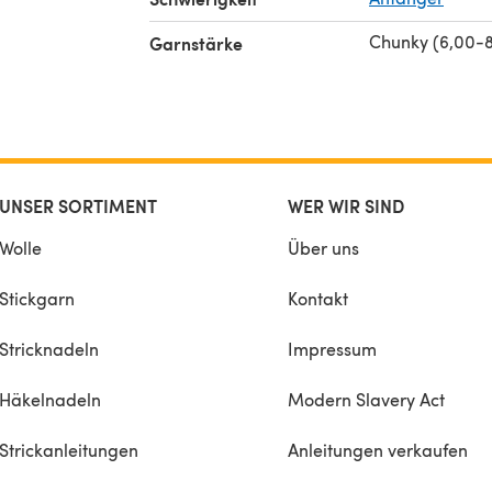
 returns
Chunky (6,00-
Garnstärke
yright,
tern or
UNSER SORTIMENT
WER WIR SIND
Wolle
Über uns
Stickgarn
Kontakt
Stricknadeln
Impressum
Häkelnadeln
Modern Slavery Act
Strickanleitungen
Anleitungen verkaufen