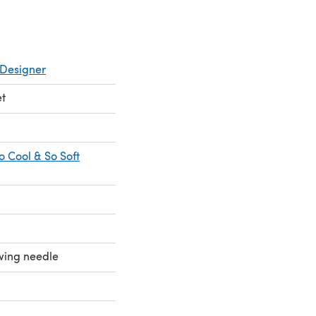
Designer
et
o Cool & So Soft
ewing needle