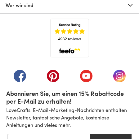
Wer wir sind
(öffnet sich in einem neuen Tab)
(öffnet sich in einem neuen Tab)
(öffnet sich in einem neuen Tab)
(öffnet sich in einem n
(öffnet 
Abonnieren Sie, um einen 15% Rabattcode
per E-Mail zu erhalten!
LoveCrafts' E-Mail-Marketing-Nachrichten enthalten
Newsletter, fantastische Angebote, kostenlose
Anleitungen und vieles mehr.