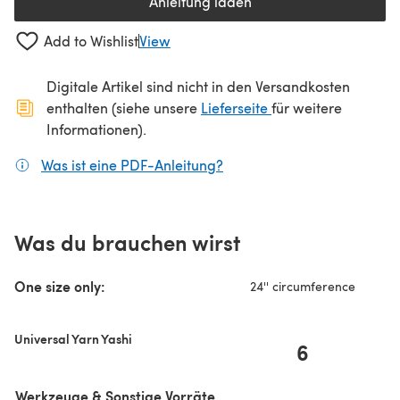
Anleitung laden
(öffnet sich in einem neuen Tab
Add to Wishlist
View
Digitale Artikel sind nicht in den Versandkosten
(öffnet sich in ein
enthalten (siehe unsere
Lieferseite
für weitere
Informationen).
Was ist eine PDF-Anleitung?
(öffnet sich in einem neuen
Was du brauchen wirst
One size only:
24'' circumference
Universal Yarn Yashi
6
Werkzeuge & Sonstige Vorräte