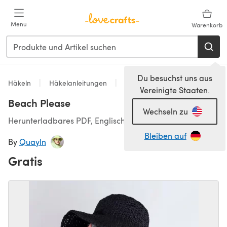
Zum Hauptinhalt springen
Menu
Warenkorb
Du besuchst uns aus
Häkeln
Häkelanleitungen
Accessoires Häkelanleitungen
Vereinigte Staaten.
Beach Please
Wechseln zu
Herunterladbares PDF, Englisch
Bleiben auf
By
Quayln
Gratis