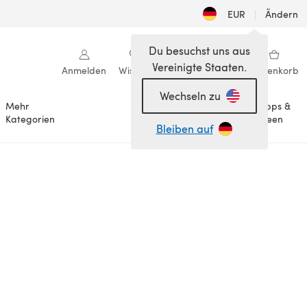
EUR
|
Ändern
Du besuchst uns aus
Vereinigte Staaten.
Anmelden
Wishlist
Meine Bibliothek
Warenkorb
Wechseln zu
Mehr
Tipps &
Anlässe
Kategorien
Ideen
Bleiben auf