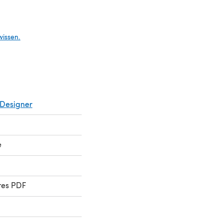
n einem neuen Tab)
wissen.
Designer
e
res PDF