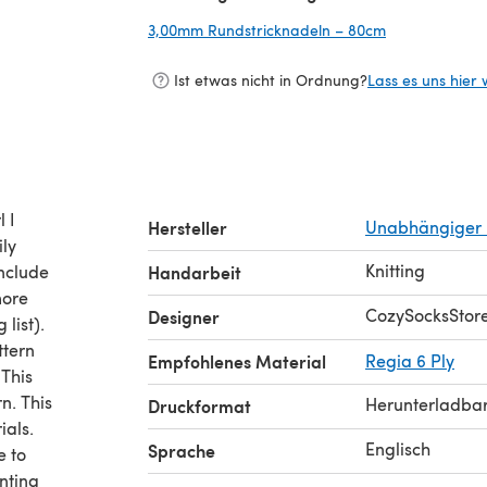
3,00mm Rundstricknadeln – 80cm
(öffnet sich i
Ist etwas nicht in Ordnung?
Lass es uns hier 
l I
Hersteller
Unabhängiger 
ily
Knitting
include
Handarbeit
more
CozySocksStor
Designer
list).
ttern
Empfohlenes Material
Regia 6 Ply
 This
n. This
Herunterladba
Druckformat
ials.
Englisch
Sprache
e to
inting