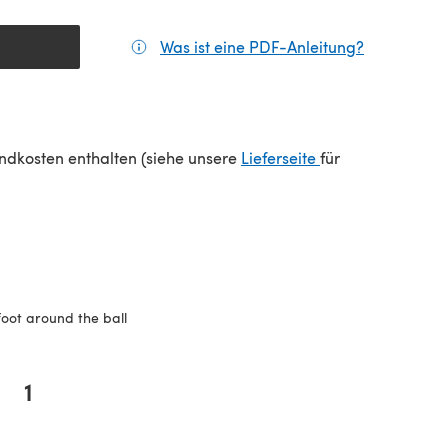
Was ist eine PDF-Anleitung?
(öffnet sic
einem neuen Tab)
(öffnet sich in e
sandkosten enthalten (siehe unsere
Lieferseite
für
foot around the ball
1