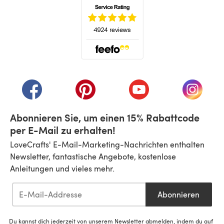
(öffnet sich in einem neuen Tab)
(öffnet sich in einem neuen Tab)
(öffnet sich in einem neuen Tab)
(öffnet sich in einem n
(öffnet 
Abonnieren Sie, um einen 15% Rabattcode
per E-Mail zu erhalten!
LoveCrafts' E-Mail-Marketing-Nachrichten enthalten
Newsletter, fantastische Angebote, kostenlose
Anleitungen und vieles mehr.
Abonnieren
Du kannst dich jederzeit von unserem Newsletter abmelden, indem du auf