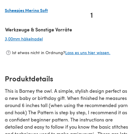
Scheepjes Merino Soft
1
(öffnet sich in einem neuen Tab)
Werkzeuge & Sonstige Vorräte
3,00mm häkelnadel
(öffnet sich in einem neuen Tab)
Ist etwas nicht in Ordnung?
Lass es uns hier wissen.
Produktdetails
This is Barney the owl. A simple, stylish design perfect as
a new baby or birthday gift. When finished he measures
around 6 inches tall (when using the recommended yarn
and hook) The Pattern is step by step, I recommend it as
a confident beginner pattern. The instructions are
detailed and easy to follow if you know the basic stitches
and techniques used to make amigurumi . There are lots