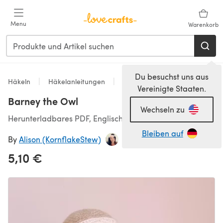
Zum Hauptinhalt springen
Menu
Warenkorb
Du besuchst uns aus
Häkeln
Häkelanleitungen
Spielzeug
Vereinigte Staaten.
Barney the Owl
Wechseln zu
Herunterladbares PDF, Englisch
Bleiben auf
By
Alison (KornflakeStew)
5,10 €