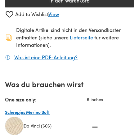
In den Warenkorb
Add to Wishlist
View
Digitale Artikel sind nicht in den Versandkosten
(öffnet sich in ein
enthalten (siehe unsere
Lieferseite
für weitere
Informationen).
Was ist eine PDF-Anleitung?
(öffnet sich in einem neuen
Was du brauchen wirst
One size only:
6 inches
Scheepjes Merino Soft
—
Da Vinci (606)
(öffnet sich in einem neuen Tab)