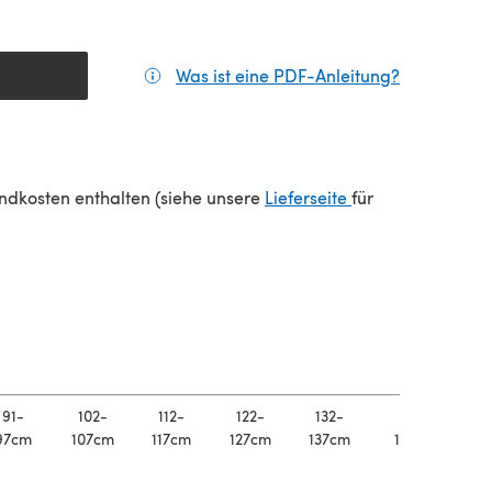
Was ist eine PDF-Anleitung?
(öffnet sic
einem neuen Tab)
(öffnet sich in e
sandkosten enthalten (siehe unsere
Lieferseite
für
91-
102-
112-
122-
132-
142-
97cm
107cm
117cm
127cm
137cm
147cm