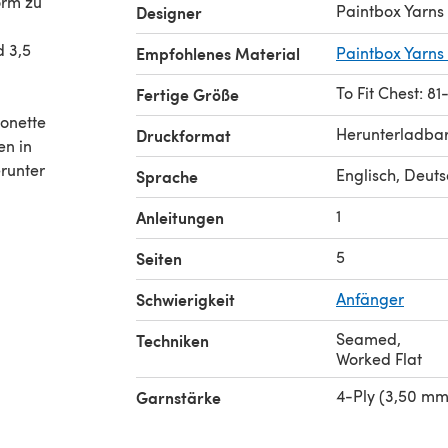
orm zu
Paintbox Yarns
Designer
d 3,5
Empfohlenes Material
Paintbox Yarns 
To Fit Chest: 8
Fertige Größe
conette
Herunterladba
Druckformat
en in
erunter
Englisch, Deut
Sprache
1
Anleitungen
rladen
5
Seiten
ts.com.
Schwierigkeit
Anfänger
Seamed
,
Techniken
Worked Flat
4-Ply (3,50 mm
Garnstärke