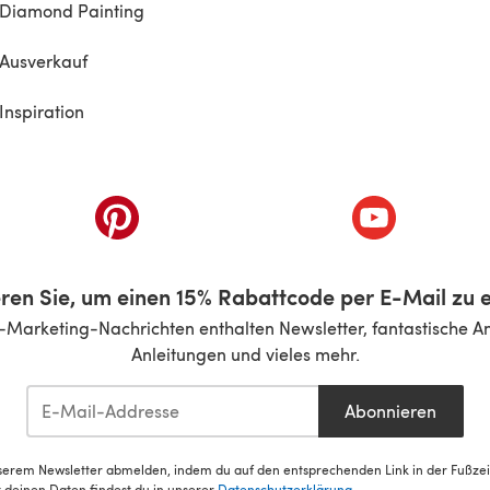
Diamond Painting
Ausverkauf
Inspiration
inem neuen Tab)
(öffnet sich in einem neuen Tab)
(öffnet sich i
ren Sie, um einen 15% Rabattcode per E-Mail zu e
-Marketing-Nachrichten enthalten Newsletter, fantastische A
Anleitungen und vieles mehr.
Abonnieren
serem Newsletter abmelden, indem du auf den entsprechenden Link in der Fußzeile
deinen Daten findest du in unserer
Datenschutzerklärung
.