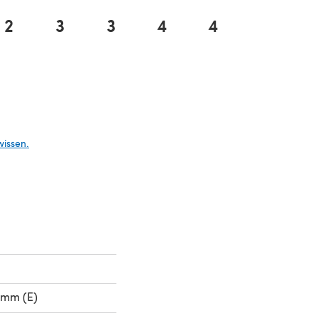
2
3
3
4
4
5
Tab)
wissen.
0mm (E)