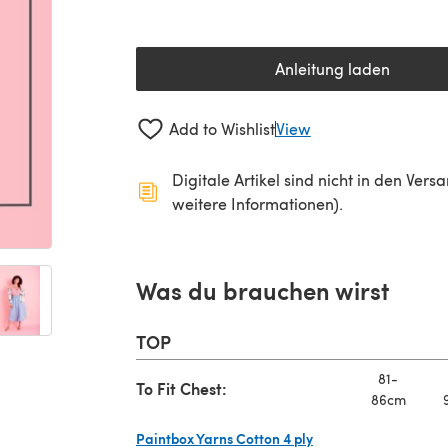
Anleitung laden
(öffnet sich in 
Add to Wishlist
View
Digitale Artikel sind nicht in den Ver
weitere Informationen).
Was du brauchen wirst
TOP
81-
To Fit Chest:
86cm
Paintbox Yarns Cotton 4 ply