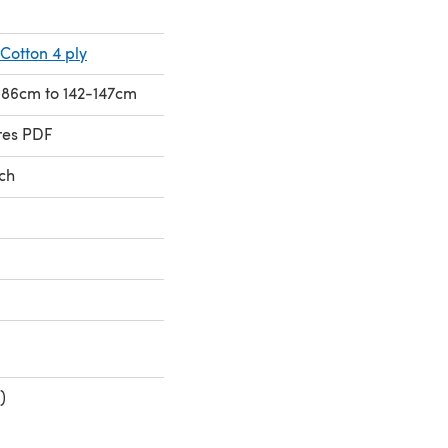
Cotton 4 ply
1-86cm to 142-147cm
res PDF
sch
)