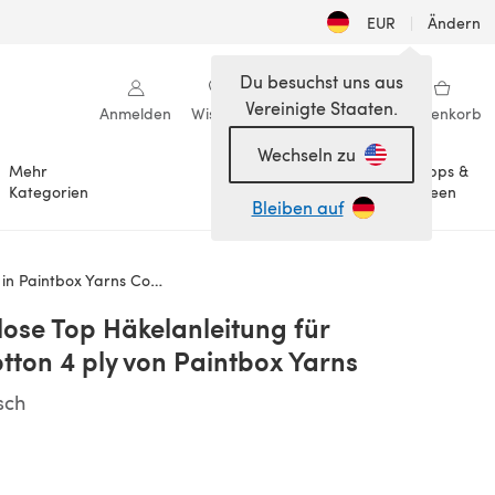
EUR
|
Ändern
Du besuchst uns aus
Vereinigte Staaten.
Anmelden
Wishlist
Meine Bibliothek
Warenkorb
Wechseln zu
Mehr
Tipps &
Anlässe
Kategorien
Ideen
Bleiben auf
ton 4 ply von Paintbox Yarns
lose Top Häkelanleitung für
tton 4 ply von Paintbox Yarns
sch