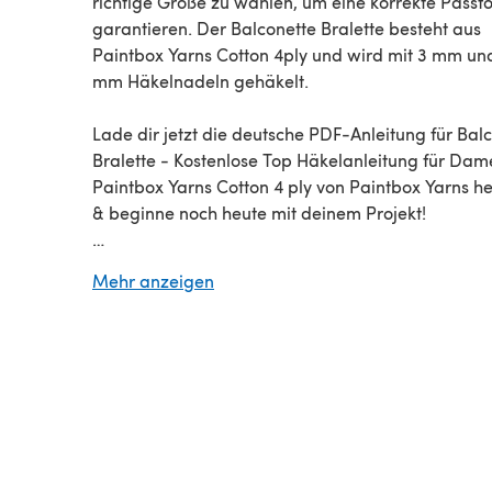
richtige Größe zu wählen, um eine korrekte Passf
garantieren. Der Balconette Bralette besteht aus
Paintbox Yarns Cotton 4ply und wird mit 3 mm un
mm Häkelnadeln gehäkelt.
Lade dir jetzt die deutsche PDF-Anleitung für Bal
Bralette - Kostenlose Top Häkelanleitung für Dam
Paintbox Yarns Cotton 4 ply von Paintbox Yarns h
& beginne noch heute mit deinem Projekt!
Entdecke Tausende von Anleitungen zum Herunte
Mehr anzeigen
und
KOSTENLOSE Häkelanleitungen
auf LoveCraf