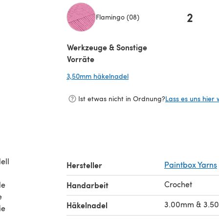
2
Flamingo (08)
(öffnet sich in einem neuen Tab)
Werkzeuge & Sonstige
Vorräte
3,50mm häkelnadel
(öffnet sich in einem neuen 
Ist etwas nicht in Ordnung?
Lass es uns hier 
ell
Hersteller
Paintbox Yarns
Crochet
de
Handarbeit
e
3.00mm & 3.5
Häkelnadel
ie