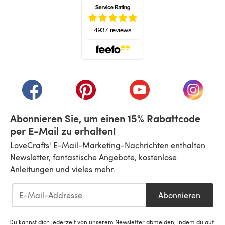
(öffnet sich in einem neuen Tab)
(öffnet sich in einem neuen Tab)
(öffnet sich in einem neuen Tab)
(öffnet sich in einem n
(öffnet 
Abonnieren Sie, um einen 15% Rabattcode
per E-Mail zu erhalten!
LoveCrafts' E-Mail-Marketing-Nachrichten enthalten
Newsletter, fantastische Angebote, kostenlose
Anleitungen und vieles mehr.
Abonnieren
Du kannst dich jederzeit von unserem Newsletter abmelden, indem du auf