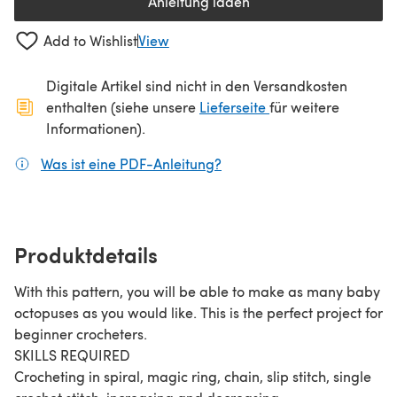
Anleitung laden
(öffnet sich in einem neuen Tab
Add to Wishlist
View
Digitale Artikel sind nicht in den Versandkosten
(öffnet sich in ein
enthalten (siehe unsere
Lieferseite
für weitere
Informationen).
Was ist eine PDF-Anleitung?
(öffnet sich in einem neuen
Produktdetails
With this pattern, you will be able to make as many baby
octopuses as you would like. This is the perfect project for
beginner crocheters.
SKILLS REQUIRED
Crocheting in spiral, magic ring, chain, slip stitch, single