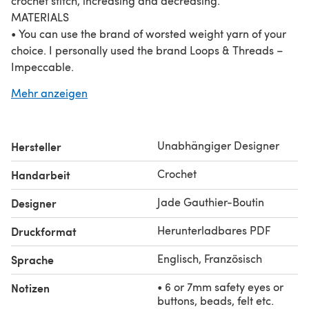
crochet stitch, increasing and decreasing.
MATERIALS
• You can use the brand of worsted weight yarn of your
choice. I personally used the brand Loops & Threads –
Impeccable.
• 3.50 mm crochet hook
Mehr anzeigen
• Polyester fiberfill for stuffing
• 6 or 7mm safety eyes or buttons, beads, felt etc.
• Yarn needle, scissors, stitch marker
Unabhängiger Designer
Hersteller
FINAL SIZE
They are about 3,5 cm (1,5”) high, with worsted weight
Crochet
Handarbeit
100% acrylic yarn and a 3.50 mm crochet hook (US size
E/4).
Jade Gauthier-Boutin
Designer
Copyright © 2020. Contents of this document MAY NOT
Herunterladbares PDF
Druckformat
be copied, reproduced, altered, published or distributed
in any way. You MAY sell finished products made with
Englisch, Französisch
Sprache
this pattern, provided credit to All From Jade.
• 6 or 7mm safety eyes or
Notizen
buttons, beads, felt etc.