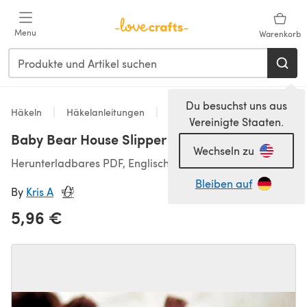
Zum Hauptinhalt springen
Menu
Warenkorb
Du besuchst uns aus
Häkeln
Häkelanleitungen
Booties
Vereinigte Staaten.
Baby Bear House Slipper
Wechseln zu
Herunterladbares PDF, Englisch
Bleiben auf
By
Kris A
5,96 €