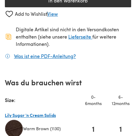
In den Warenkorb
Add to Wishlist
View
Digitale Artikel sind nicht in den Versandkosten
(öffnet sich in ein
enthalten (siehe unsere
Lieferseite
für weitere
Informationen).
Was ist eine PDF-Anleitung?
(öffnet sich in einem neuen
Was du brauchen wirst
0-
6-
Size:
6months
12months
Lily Sugar 'n Cream Solids
1
1
Warm Brown (1130)