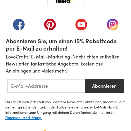
(öffnet sich in einem neuen Tab)
(öffnet sich in einem neuen Tab)
(öffnet sich in einem neuen Tab)
(öffnet sich in einem n
(öffnet 
Abonnieren Sie, um einen 15% Rabattcode
per E-Mail zu erhalten!
LoveCrafts' E-Mail-Marketing-Nachrichten enthalten
Newsletter, fantastische Angebote, kostenlose
Anleitungen und vieles mehr.
Abonnieren
Du kannst dich jederzeit von unserem Newsletter abmelden, indem du auf
den entsprechenden Link in der Fußzeile einer unserer E-Mails klickst.
Informationen zum Umgang mit deinen Daten findest du in unserer
Datenschutzerklärung
.