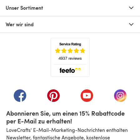
Unser Sortiment
Wer wir sind
(öffnet sich in einem neuen Tab)
(öffnet sich in einem neuen Tab)
(öffnet sich in einem neuen Tab)
(öffnet sich in einem n
(öffnet 
Abonnieren Sie, um einen 15% Rabattcode
per E-Mail zu erhalten!
LoveCrafts' E-Mail-Marketing-Nachrichten enthalten
Newsletter, fantastische Angebote, kostenlose