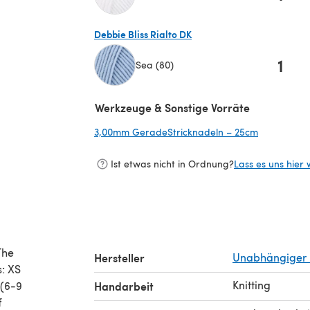
(öffnet sich in einem neuen Tab)
Debbie Bliss Rialto DK
1
Sea (80)
(öffnet sich in einem neuen Tab)
Werkzeuge & Sonstige Vorräte
3,00mm GeradeStricknadeln – 25cm
(öffnet sic
Ist etwas nicht in Ordnung?
Lass es uns hier 
The
Hersteller
Unabhängiger 
s: XS
Knitting
 (6-9
Handarbeit
f