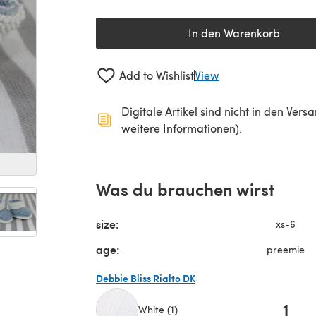
In den Warenkorb
Add to Wishlist
View
Digitale Artikel sind nicht in den Ver
weitere Informationen).
Was du brauchen wirst
size:
xs-6
age:
preemie
Debbie Bliss Rialto DK
1
White (1)