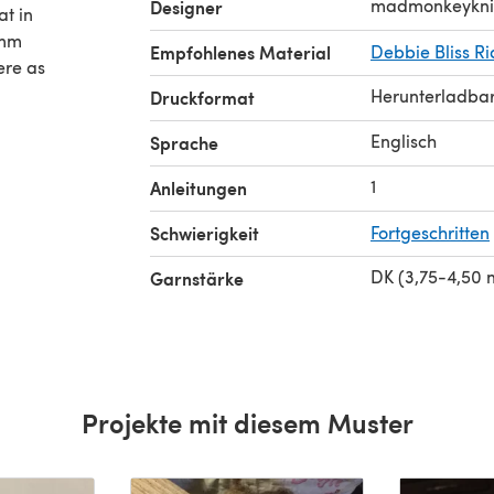
madmonkeykni
Designer
at in
 mm
Empfohlenes Material
Debbie Bliss Ri
ere as
Herunterladba
Druckformat
Englisch
Sprache
1
Anleitungen
Schwierigkeit
Fortgeschritten
DK (3,75-4,50
Garnstärke
Projekte mit diesem Muster