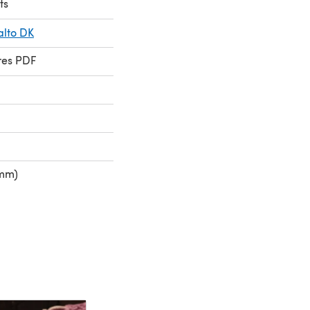
ts
alto DK
res PDF
 mm)