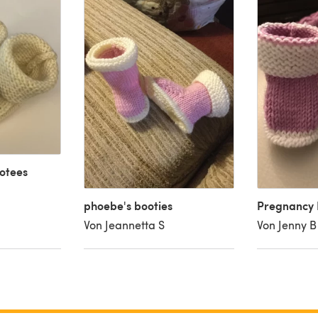
ootees
phoebe's booties
Pregnancy 
Von Jeannetta S
Von Jenny B