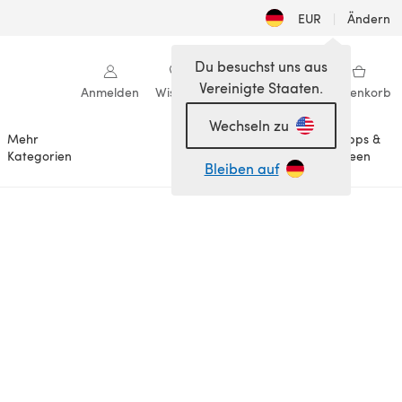
EUR
|
Ändern
Du besuchst uns aus
Vereinigte Staaten.
Anmelden
Wishlist
Meine Bibliothek
Warenkorb
Wechseln zu
Mehr
Tipps &
Anlässe
Kategorien
Ideen
Bleiben auf