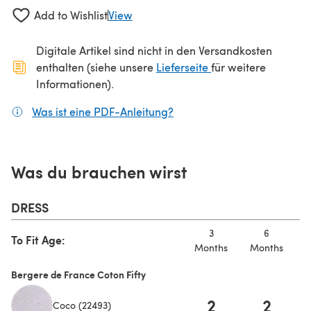
Add to Wishlist
View
Digitale Artikel sind nicht in den Versandkosten
(öffnet sich in ein
enthalten (siehe unsere
Lieferseite
für weitere
Informationen).
Was ist eine PDF-Anleitung?
(öffnet sich in einem neuen
Was du brauchen wirst
DRESS
3
6
To Fit Age:
Months
Months
M
Bergere de France Coton Fifty
2
2
Coco (22493)