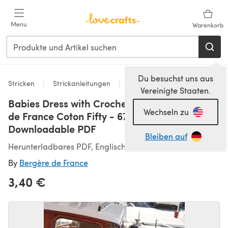
Zum Hauptinhalt springen
Menu
Warenkorb
Du besuchst uns aus
Stricken
Strickanleitungen
Kleider
Vereinigte Staaten.
Babies Dress with Crochet Border in Bergere
Wechseln zu
de France Coton Fifty - 67531-22 -
Downloadable PDF
Bleiben auf
Herunterladbares PDF, Englisch
By
Bergère de France
3,40 €