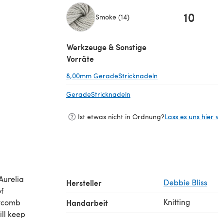
10
Smoke (14)
(öffnet sich in einem neuen Tab)
Werkzeuge & Sonstige
Vorräte
8,00mm GeradeStricknadeln
(öffnet sich in ein
GeradeStricknadeln
(öffnet sich in einem neuen
Ist etwas nicht in Ordnung?
Lass es uns hier 
Aurelia
Hersteller
Debbie Bliss
f
Knitting
eycomb
Handarbeit
ill keep