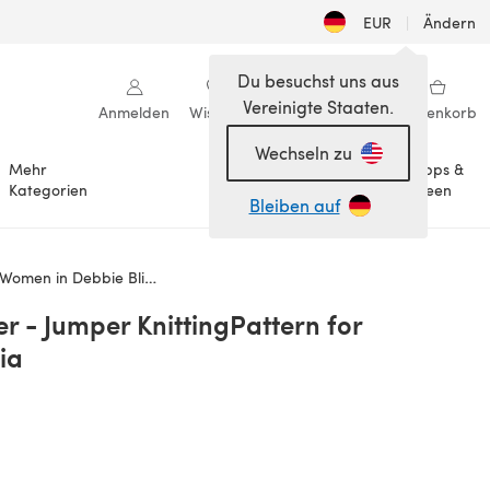
EUR
|
Ändern
Du besuchst uns aus
Vereinigte Staaten.
Anmelden
Wishlist
Meine Bibliothek
Warenkorb
Wechseln zu
Mehr
Tipps &
Anlässe
Kategorien
Ideen
Bleiben auf
in Debbie Bliss Saphia
r - Jumper KnittingPattern for
ia