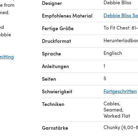
Debbie Bliss
Designer
se from
nd seamed.
Empfohlenes Material
Debbie Bliss S
ed
To Fit Chest: 8
Fertige Größe
Herunterladba
Druckformat
Englisch
Sprache
nitting
1
Anleitungen
5
Seiten
Schwierigkeit
Fortgeschritten
Cables
,
Techniken
Seamed
,
Worked Flat
Chunky (6,00-
Garnstärke