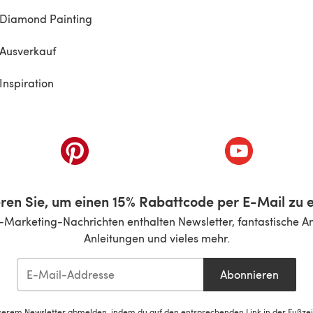
Diamond Painting
Ausverkauf
Inspiration
inem neuen Tab)
(öffnet sich in einem neuen Tab)
(öffnet sich i
ren Sie, um einen 15% Rabattcode per E-Mail zu e
-Marketing-Nachrichten enthalten Newsletter, fantastische A
Anleitungen und vieles mehr.
Abonnieren
serem Newsletter abmelden, indem du auf den entsprechenden Link in der Fußzeile