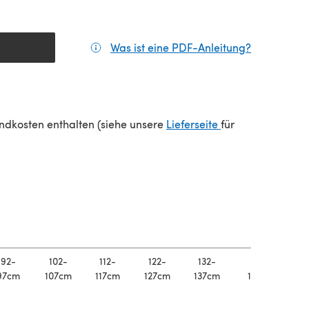
Was ist eine PDF-Anleitung?
(öffnet sic
(öffnet sich in e
sandkosten enthalten (siehe unsere
Lieferseite
für
92-
102-
112-
122-
132-
142-
97cm
107cm
117cm
127cm
137cm
147cm