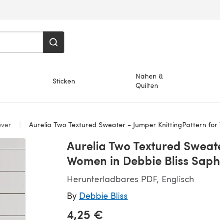
Nähen &
Sticken
Quilten
over
Aurelia Two Textured Sweater - Jumper KnittingPattern for Women 
Aurelia Two Textured Sweate
Women in Debbie Bliss Saph
Herunterladbares PDF, Englisch
By
Debbie Bliss
4,25 €