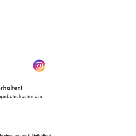
n einem neuen Tab)
(öffnet sich in einem neuen Tab)
rhalten!
ngebote, kostenlose
 einer unserer E-Mails klickst.