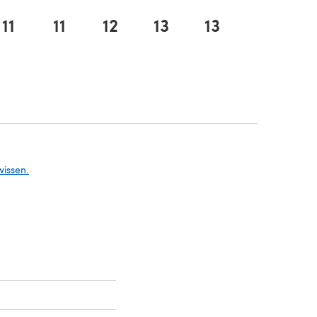
11
11
12
13
13
14
em neuen Tab)
 Tab)
wissen.