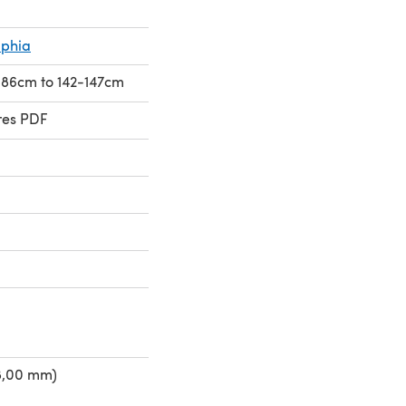
aphia
1-86cm to 142-147cm
res PDF
8,00 mm)