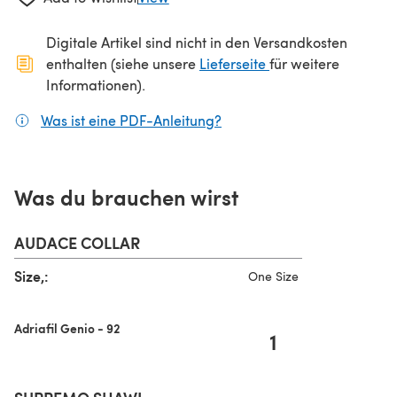
Digitale Artikel sind nicht in den Versandkosten
(öffnet sich in ein
enthalten (siehe unsere
Lieferseite
für weitere
Informationen).
Was ist eine PDF-Anleitung?
(öffnet sich in einem neuen
Was du brauchen wirst
AUDACE COLLAR
Size,:
One Size
Adriafil Genio - 92
1