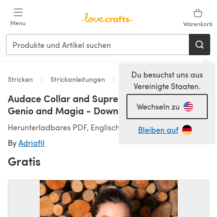
Zum Hauptinhalt springen
Menu
Warenkorb
Du besuchst uns aus
Stricken
Strickanleitungen
Shawls
Vereinigte Staaten.
Audace Collar and Supremo Shawl in Adriafil
Wechseln zu
Genio and Magia - Downloadable PDF
Herunterladbares PDF, Englisch
Bleiben auf
By
Adriafil
Gratis