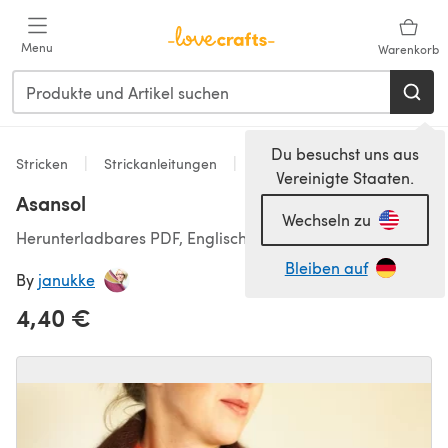
Zum Hauptinhalt springen
Menu
Warenkorb
Du besuchst uns aus
Stricken
Strickanleitungen
Accessoires
Vereinigte Staaten.
Asansol
Wechseln zu
Herunterladbares PDF, Englisch, Deutsch
Bleiben auf
By
janukke
4,40 €