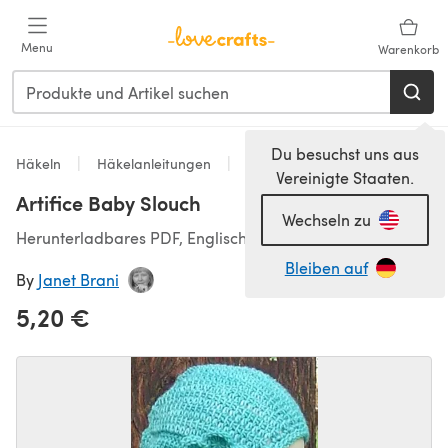
Zum Hauptinhalt springen
Menu
Warenkorb
Du besuchst uns aus
Häkeln
Häkelanleitungen
Hats
Vereinigte Staaten.
Artifice Baby Slouch
Wechseln zu
Herunterladbares PDF, Englisch
Bleiben auf
By
Janet Brani
5,20 €