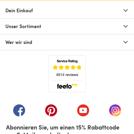
Dein Einkauf
Unser Sortiment
Wer wir sind
(öffnet sich in einem neuen Tab)
(öffnet sich in einem neuen Tab)
(öffnet sich in einem neuen Tab)
(öffnet sich in einem n
(öffnet 
Abonnieren Sie, um einen 15% Rabattcode