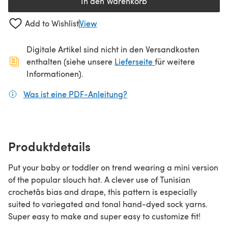
In den Warenkorb
Add to Wishlist
View
Digitale Artikel sind nicht in den Versandkosten
(öffnet sich in ein
enthalten (siehe unsere
Lieferseite
für weitere
Informationen).
Was ist eine PDF-Anleitung?
(öffnet sich in einem neuen
Produktdetails
Put your baby or toddler on trend wearing a mini version
of the popular slouch hat. A clever use of Tunisian
crochetâs bias and drape, this pattern is especially
suited to variegated and tonal hand-dyed sock yarns.
Super easy to make and super easy to customize fit!