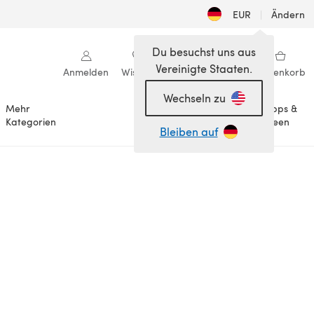
EUR
|
Ändern
Du besuchst uns aus
Vereinigte Staaten.
Anmelden
Wishlist
Meine Bibliothek
Warenkorb
Wechseln zu
Mehr
Tipps &
Anlässe
Kategorien
Ideen
Bleiben auf