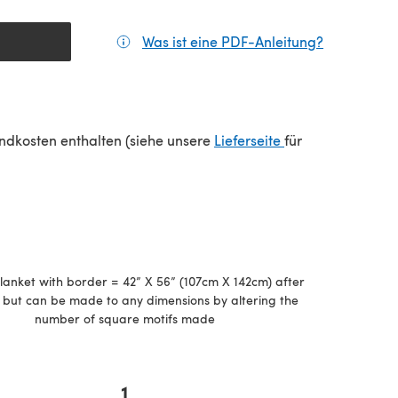
Was ist eine PDF-Anleitung?
(öffnet sic
(öffnet sich in e
sandkosten enthalten (siehe unsere
Lieferseite
für
anket with border = 42” X 56” (107cm X 142cm) after
 but can be made to any dimensions by altering the
number of square motifs made
1