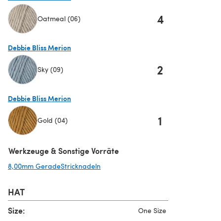
4
Oatmeal (06)
(öffnet sich in einem neuen Tab)
Debbie Bliss Merion
2
Sky (09)
(öffnet sich in einem neuen Tab)
Debbie Bliss Merion
1
Gold (04)
(öffnet sich in einem neuen Tab)
Werkzeuge & Sonstige Vorräte
8,00mm GeradeStricknadeln
(öffnet sich in einem neuen Tab)
HAT
Size:
One Size