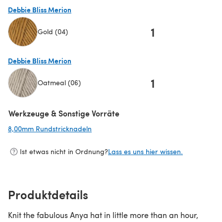
Debbie Bliss Merion
1
Gold (04)
(öffnet sich in einem neuen Tab)
Debbie Bliss Merion
1
Oatmeal (06)
(öffnet sich in einem neuen Tab)
Werkzeuge & Sonstige Vorräte
8,00mm Rundstricknadeln
(öffnet sich in einem neuen Tab)
Ist etwas nicht in Ordnung?
Lass es uns hier wissen.
Produktdetails
Knit the fabulous Anya hat in little more than an hour,