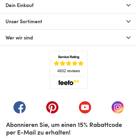
Dein Einkauf
Unser Sortiment
Wer wir sind
(öffnet sich in einem neuen Tab)
(öffnet sich in einem neuen Tab)
(öffnet sich in einem neuen Tab)
(öffnet sich in einem n
(öffnet 
Abonnieren Sie, um einen 15% Rabattcode
per E-Mail zu erhalten!