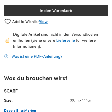
In den Warenkorb
Add to Wishlist
View
Digitale Artikel sind nicht in den Versandkosten
(öffnet sich in ein
enthalten (siehe unsere
Lieferseite
für weitere
Informationen).
Was ist eine PDF-Anleitung?
(öffnet sich in einem neuen
Was du brauchen wirst
SCARF
Size:
30cm x 144cm
Debbie Bliss Merion