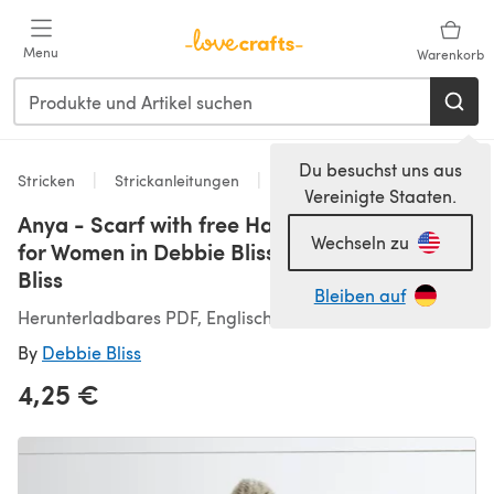
Zum Hauptinhalt springen
Menu
Warenkorb
Du besuchst uns aus
Stricken
Strickanleitungen
Accessoires
Vereinigte Staaten.
Anya - Scarf with free Hat Knitting Pattern
Wechseln zu
for Women in Debbie Bliss Merion by Debbie
Bliss
Bleiben auf
Herunterladbares PDF, Englisch
By
Debbie Bliss
4,25 €