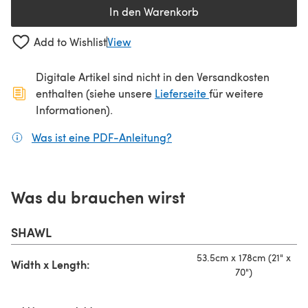
In den Warenkorb
Add to Wishlist
View
Digitale Artikel sind nicht in den Versandkosten
(öffnet sich in ein
enthalten (siehe unsere
Lieferseite
für weitere
Informationen).
Was ist eine PDF-Anleitung?
(öffnet sich in einem neuen
Was du brauchen wirst
SHAWL
53.5cm x 178cm (21" x
Width x Length:
70")