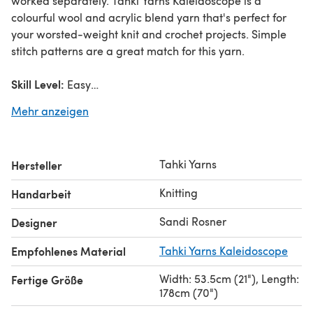
worked separately. Tahki Yarns Kaleidoscope is a
colourful wool and acrylic blend yarn that's perfect for
your worsted-weight knit and crochet projects. Simple
stitch patterns are a great match for this yarn.
Skill Level:
Easy
Sizes:
One Size
Mehr anzeigen
Finished Measurements:
21” wide and 70” wide
Yarn Requirements:
Tahki Yarns Kaleidoscope (86%
Superwash Wool/ 14% Acrylic; 100g/218yds)
Tahki Yarns
Hersteller
colour A –
3 balls shown in 2426 Rose Garden
colour B –
3 balls shown in 2427 Amethyst Sky
Knitting
Handarbeit
Needles:
US 9 (5.50mm) 32” circular
Gauge:
16 sts and 32 rows = 4” in garter stitch
Sandi Rosner
Designer
Empfohlenes Material
Tahki Yarns Kaleidoscope
Width: 53.5cm (21"), Length:
Fertige Größe
178cm (70")