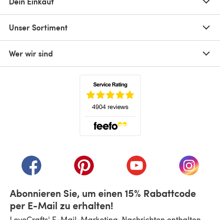
Dein Einkauf
Unser Sortiment
Wer wir sind
(öffnet sich in einem neuen Tab)
(öffnet sich in einem neuen Tab)
(öffnet sich in einem neuen Tab)
(öffnet sich in einem n
(öffnet 
Abonnieren Sie, um einen 15% Rabattcode
per E-Mail zu erhalten!
LoveCrafts' E-Mail-Marketing-Nachrichten enthalten