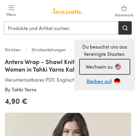
Zum Hauptinhalt springen
Menu
Warenkorb
Du besuchst uns aus
Stricken
Strickanleitungen
Tücher
Vereinigte Staaten.
Antero Wrap - Shawl Knitting Pattern for
Wechseln zu
Women in Tahki Yarns Kaleidoscope
Herunterladbares PDF, Englisch
Bleiben auf
By
Tahki Yarns
4,90 €