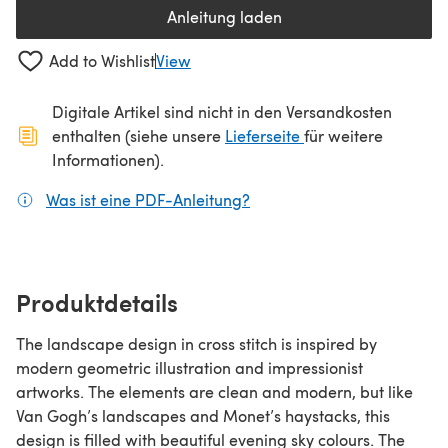
Anleitung laden
(öffnet sich in einem neuen Tab
Add to Wishlist
View
Digitale Artikel sind nicht in den Versandkosten
(öffnet sich in ein
enthalten (siehe unsere
Lieferseite
für weitere
Informationen).
Was ist eine PDF-Anleitung?
(öffnet sich in einem neuen
Produktdetails
The landscape design in cross stitch is inspired by
modern geometric illustration and impressionist
artworks. The elements are clean and modern, but like
Van Gogh’s landscapes and Monet’s haystacks, this
design is filled with beautiful evening sky colours. The