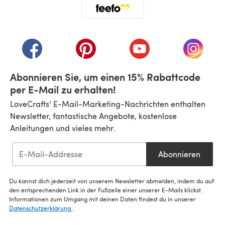
(öffnet sich in einem neuen Tab)
(öffnet sich in einem neuen Tab)
(öffnet sich in einem neuen Tab)
(öffnet sich in einem n
(öffnet 
Abonnieren Sie, um einen 15% Rabattcode
per E-Mail zu erhalten!
LoveCrafts' E-Mail-Marketing-Nachrichten enthalten
Newsletter, fantastische Angebote, kostenlose
Anleitungen und vieles mehr.
Abonnieren
Du kannst dich jederzeit von unserem Newsletter abmelden, indem du auf
den entsprechenden Link in der Fußzeile einer unserer E-Mails klickst.
Informationen zum Umgang mit deinen Daten findest du in unserer
Datenschutzerklärung
.