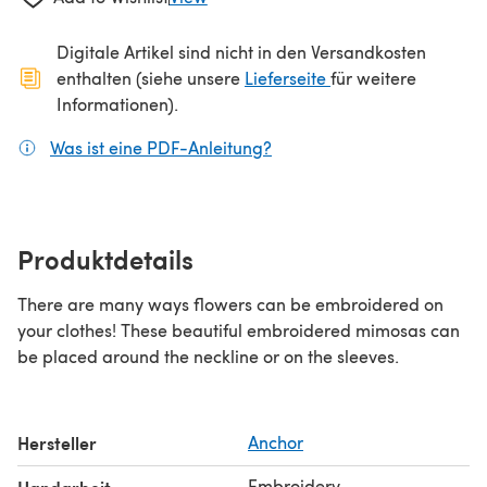
Digitale Artikel sind nicht in den Versandkosten
(öffnet sich in ein
enthalten (siehe unsere
Lieferseite
für weitere
Informationen).
Was ist eine PDF-Anleitung?
(öffnet sich in einem neuen
Produktdetails
There are many ways flowers can be embroidered on
your clothes! These beautiful embroidered mimosas can
be placed around the neckline or on the sleeves.
Hersteller
Anchor
Embroidery