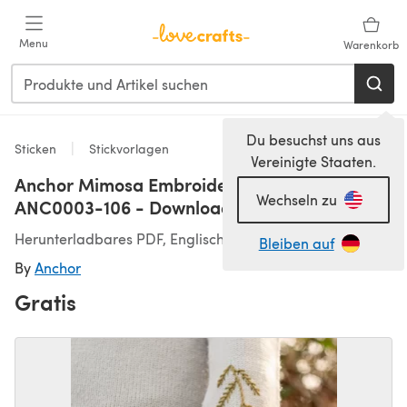
Zum Hauptinhalt springen
Menu
Warenkorb
Du besuchst uns aus
Sticken
Stickvorlagen
Vereinigte Staaten.
Anchor Mimosa Embroidered Sweater -
Wechseln zu
ANC0003-106 - Downloadable PDF
Herunterladbares PDF, Englisch
Bleiben auf
By
Anchor
Gratis