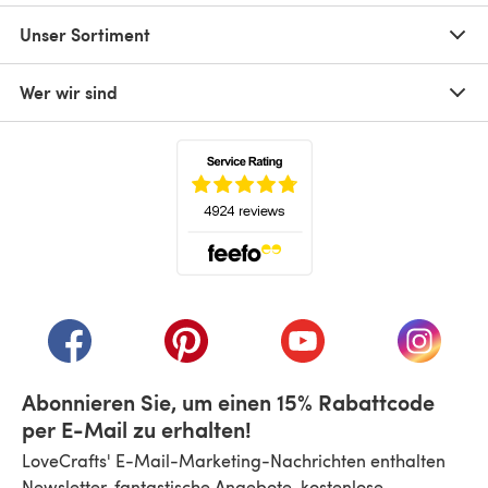
Unser Sortiment
Wer wir sind
(öffnet sich in einem neuen Tab)
(öffnet sich in einem neuen Tab)
(öffnet sich in einem neuen Tab)
(öffnet sich in einem n
(öffnet 
Abonnieren Sie, um einen 15% Rabattcode
per E-Mail zu erhalten!
LoveCrafts' E-Mail-Marketing-Nachrichten enthalten
Newsletter, fantastische Angebote, kostenlose