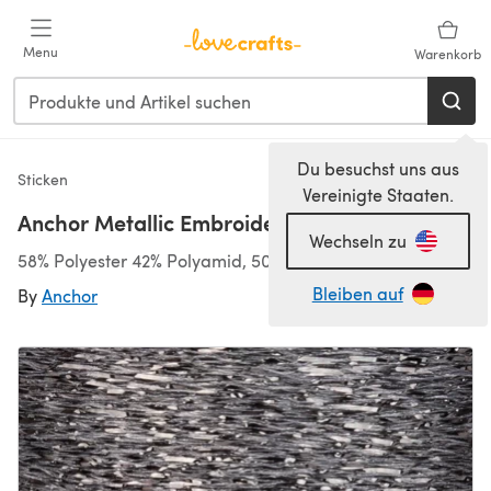
Zum Hauptinhalt springen
Menu
Warenkorb
Du besuchst uns aus
Sticken
Vereinigte Staaten.
Anchor Metallic Embroidery Thread
Wechseln zu
58% Polyester 42% Polyamid, 50m/12g, Faden
Bleiben auf
By
Anchor