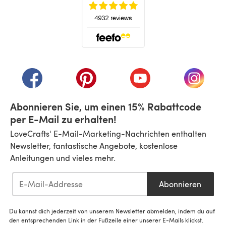
(öffnet sich in einem neuen Tab)
(öffnet sich in einem neuen Tab)
(öffnet sich in einem neuen Tab)
(öffnet sich in einem n
(öffnet 
Abonnieren Sie, um einen 15% Rabattcode
per E-Mail zu erhalten!
LoveCrafts' E-Mail-Marketing-Nachrichten enthalten
Newsletter, fantastische Angebote, kostenlose
Anleitungen und vieles mehr.
Abonnieren
Du kannst dich jederzeit von unserem Newsletter abmelden, indem du auf
den entsprechenden Link in der Fußzeile einer unserer E-Mails klickst.