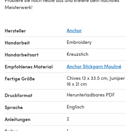
Probiere sie noch heute aus und kreiere dein nächstes
Meisterwerk!
Hersteller
Anchor
Embroidery
Handarbeit
Kreuzstich
Handarbeitsart
Empfohlenes Material
Anchor Stickgarn Mouliné
Chives 13 x 33.5 cm, Juniper
Fertige Größe
16 x 21 cm
Herunterladbares PDF
Druckformat
Englisch
Sprache
2
Anleitungen
1