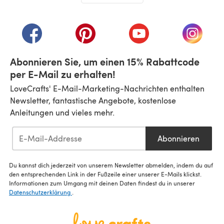
(öffnet sich in einem neuen Tab)
(öffnet sich in einem neuen Tab)
(öffnet sich in einem neuen Tab)
(öffnet sich in einem n
(öffnet 
Abonnieren Sie, um einen 15% Rabattcode
per E-Mail zu erhalten!
LoveCrafts' E-Mail-Marketing-Nachrichten enthalten
Newsletter, fantastische Angebote, kostenlose
Anleitungen und vieles mehr.
Abonnieren
Du kannst dich jederzeit von unserem Newsletter abmelden, indem du auf
den entsprechenden Link in der Fußzeile einer unserer E-Mails klickst.
Informationen zum Umgang mit deinen Daten findest du in unserer
Datenschutzerklärung
.