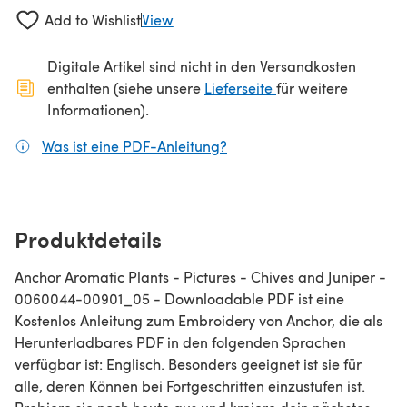
Add to Wishlist
View
Digitale Artikel sind nicht in den Versandkosten
(öffnet sich in ein
enthalten (siehe unsere
Lieferseite
für weitere
Informationen).
Was ist eine PDF-Anleitung?
(öffnet sich in einem neuen
Produktdetails
Anchor Aromatic Plants - Pictures - Chives and Juniper -
0060044-00901_05 - Downloadable PDF ist eine
Kostenlos Anleitung zum Embroidery von Anchor, die als
Herunterladbares PDF in den folgenden Sprachen
verfügbar ist: Englisch. Besonders geeignet ist sie für
alle, deren Können bei Fortgeschritten einzustufen ist.