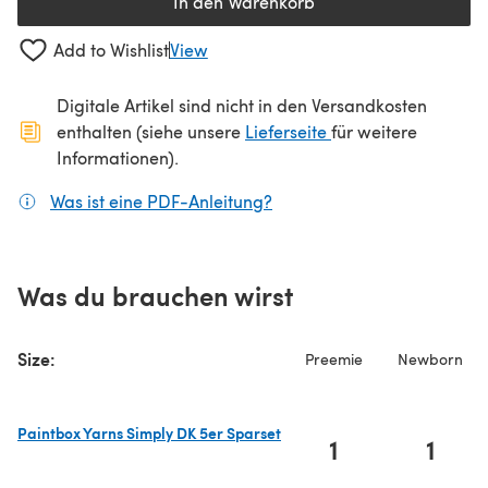
In den Warenkorb
Add to Wishlist
View
Digitale Artikel sind nicht in den Versandkosten
(öffnet sich in ein
enthalten (siehe unsere
Lieferseite
für weitere
Informationen).
Was ist eine PDF-Anleitung?
(öffnet sich in einem neuen
Was du brauchen wirst
Size:
Preemie
Newborn
Paintbox Yarns Simply DK 5er Sparset
1
1
(öffnet sich in einem neuen Tab)