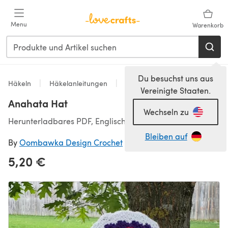
Zum Hauptinhalt springen
Menu
Warenkorb
Du besuchst uns aus
Häkeln
Häkelanleitungen
Hats
Vereinigte Staaten.
Anahata Hat
Wechseln zu
Herunterladbares PDF, Englisch
Bleiben auf
By
Oombawka Design Crochet
5,20 €