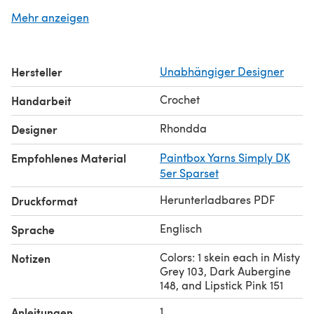
instructions and photos have been included for different
Mehr anzeigen
techniques used to create the color changes.
This hat will make a great chemo cap too because it will
cover to the base of the hairline. The yarn is soft and
Hersteller
Unabhängiger Designer
lightweight so it will be comfortable to wear.
Newborn: 27 g / 82 yds, Child: 52 g / 159 yds, adult small
Crochet
Handarbeit
59 g / 180 yds, adult medium 66 g / 201 yds
Rhondda
Designer
Empfohlenes Material
Paintbox Yarns Simply DK
5er Sparset
Herunterladbares PDF
Druckformat
Englisch
Sprache
Colors: 1 skein each in Misty
Notizen
Grey 103, Dark Aubergine
148, and Lipstick Pink 151
1
Anleitungen