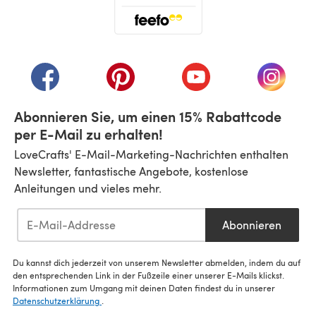
(öffnet sich in einem neuen Tab)
(öffnet sich in einem neuen Tab)
(öffnet sich in einem neuen Tab)
(öffnet sich in einem n
(öffnet 
Abonnieren Sie, um einen 15% Rabattcode
per E-Mail zu erhalten!
LoveCrafts' E-Mail-Marketing-Nachrichten enthalten
Newsletter, fantastische Angebote, kostenlose
Anleitungen und vieles mehr.
Abonnieren
Du kannst dich jederzeit von unserem Newsletter abmelden, indem du auf
den entsprechenden Link in der Fußzeile einer unserer E-Mails klickst.
Informationen zum Umgang mit deinen Daten findest du in unserer
Datenschutzerklärung
.