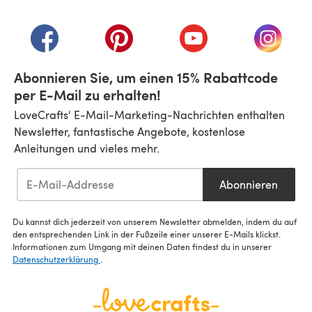
(öffnet sich in einem neuen Tab)
(öffnet sich in einem neuen Tab)
(öffnet sich in einem neuen Tab)
(öffnet sich in einem n
(öffnet 
Abonnieren Sie, um einen 15% Rabattcode
per E-Mail zu erhalten!
LoveCrafts' E-Mail-Marketing-Nachrichten enthalten
Newsletter, fantastische Angebote, kostenlose
Anleitungen und vieles mehr.
Abonnieren
Du kannst dich jederzeit von unserem Newsletter abmelden, indem du auf
den entsprechenden Link in der Fußzeile einer unserer E-Mails klickst.
Informationen zum Umgang mit deinen Daten findest du in unserer
Datenschutzerklärung
.