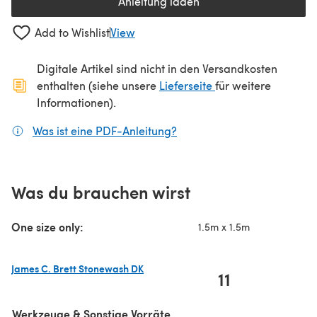
Anleitung laden
(öffnet sich in einem neuen Tab
Add to Wishlist
View
Digitale Artikel sind nicht in den Versandkosten
(öffnet sich in ein
enthalten (siehe unsere
Lieferseite
für weitere
Informationen).
Was ist eine PDF-Anleitung?
(öffnet sich in einem neuen
Was du brauchen wirst
One size only:
1.5m x 1.5m
James C. Brett Stonewash DK
11
(öffnet sich in einem neuen Tab)
Werkzeuge & Sonstige Vorräte