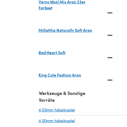
Yarns Wool Mix Aran 23er
Farbset
—
(öffnet sich in einem neuen Tab)
MillaMia Naturally Soft Aran
—
(öffnet sich in einem neuen Tab)
Red Heart Soft
—
(öffnet sich in einem neuen Tab)
King Cole Fashion Aran
—
(öffnet sich in einem neuen Tab)
Werkzeuge & Sonstige
Vorräte
4,50mm häkelnadel
(öffnet sich in einem neuen 
4,00mm häkelnadel
(öffnet sich in einem neuen 