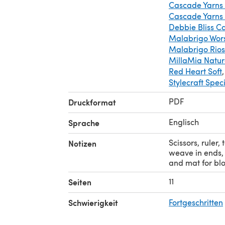
Cascade Yarns
Cascade Yarns
Debbie Bliss C
Malabrigo Wor
Malabrigo Rios
MillaMia Natura
Red Heart Soft
,
Stylecraft Spec
PDF
Druckformat
Englisch
Sprache
Scissors, ruler,
Notizen
weave in ends, 
and mat for blo
11
Seiten
Schwierigkeit
Fortgeschritten