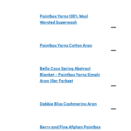
Paintbox Yarns 100% Wool
Worsted Superwash
—
(öffnet sich in einem neuen Tab)
Paintbox Yarns Cotton Aran
—
(öffnet sich in einem neuen Tab)
Bella Coco Spring Abstract
Blanket - Paintbox Yarns Simply
Aran 10er Farbset
—
(öffnet sich in einem neuen Tab)
Debbie Bliss Cashmerino Aran
—
(öffnet sich in einem neuen Tab)
Berry and Pine Afghan Paintbox