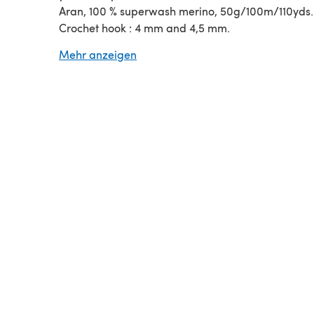
Aran, 100 % superwash merino, 50g/100m/110yds.
Crochet hook : 4 mm and 4,5 mm.
This pattern has been tested and tech edited.
Mehr anzeigen