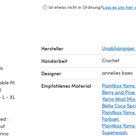
Ist etwas nicht in Ordnung?
Lass es uns hier 
Hersteller
Unabhängiger 
d
Crochet
Handarbeit
is
annelies baes
Designer
ble fit.
Empfohlenes Material
Paintbox Yarns
S
Berry and Pine
- L - XL
Yarns Wool Mix
Bella Coco Spri
Paintbox Yarns
ed :
Farbset
,
Paintbox Yarns
 of
Superwash
,
rino