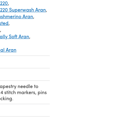
 220
,
 220 Superwash Aran
,
ashmerino Aran
,
sted
,
,
lly Soft Aran
,
ial Aran
 tapestry needle to
4 stitch markers, pins
cking.