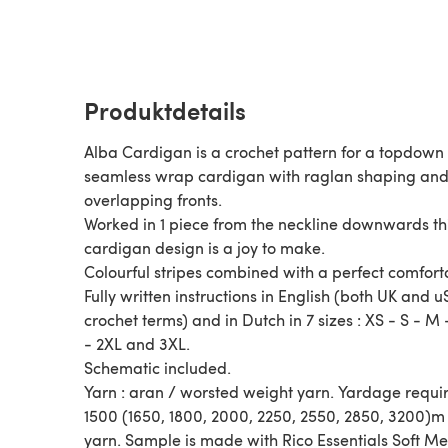
Produktdetails
Alba Cardigan is a crochet pattern for a topdown
seamless wrap cardigan with raglan shaping an
overlapping fronts.
Worked in 1 piece from the neckline downwards th
cardigan design is a joy to make.
Colourful stripes combined with a perfect comforta
Fully written instructions in English (both UK and u
crochet terms) and in Dutch in 7 sizes : XS - S - M 
- 2XL and 3XL.
Schematic included.
Yarn : aran / worsted weight yarn. Yardage requir
1500 (1650, 1800, 2000, 2250, 2550, 2850, 3200)m
yarn. Sample is made with Rico Essentials Soft Me