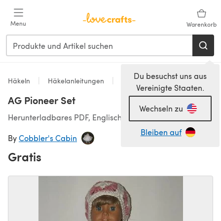
Zum Hauptinhalt springen
Menu
Warenkorb
Du besuchst uns aus
Häkeln
Häkelanleitungen
Spielzeug
Vereinigte Staaten.
AG Pioneer Set
Wechseln zu
Herunterladbares PDF, Englisch
Bleiben auf
By
Cobbler's Cabin
Gratis