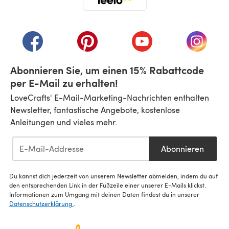
(öffnet sich in einem neuen Tab)
(öffnet sich in einem neuen Tab)
(öffnet sich in einem neuen Tab)
(öffnet sich in einem n
(öffnet 
Abonnieren Sie, um einen 15% Rabattcode
per E-Mail zu erhalten!
LoveCrafts' E-Mail-Marketing-Nachrichten enthalten
Newsletter, fantastische Angebote, kostenlose
Anleitungen und vieles mehr.
Abonnieren
Du kannst dich jederzeit von unserem Newsletter abmelden, indem du auf
den entsprechenden Link in der Fußzeile einer unserer E-Mails klickst.
Informationen zum Umgang mit deinen Daten findest du in unserer
Datenschutzerklärung
.