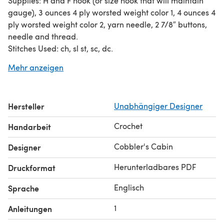
Supplies: H and F hook (or size hook that will maintain
gauge), 3 ounces 4 ply worsted weight color 1, 4 ounces 4
ply worsted weight color 2, yarn needle, 2 7/8″ buttons,
needle and thread.
Stitches Used: ch, sl st, sc, dc.
Gauge: 4 sc = 1 inch, 2 dc rows = 1 inch.
Mehr anzeigen
Hersteller
Unabhängiger Designer
Crochet
Handarbeit
Cobbler's Cabin
Designer
Herunterladbares PDF
Druckformat
Englisch
Sprache
1
Anleitungen