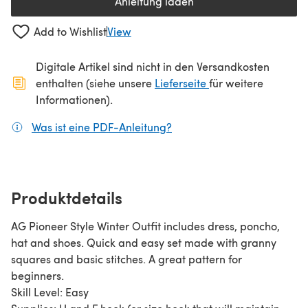
Anleitung laden
(öffnet sich in einem neuen Tab
Add to Wishlist
View
Digitale Artikel sind nicht in den Versandkosten
(öffnet sich in ein
enthalten (siehe unsere
Lieferseite
für weitere
Informationen).
Was ist eine PDF-Anleitung?
(öffnet sich in einem neuen
Produktdetails
AG Pioneer Style Winter Outfit includes dress, poncho,
hat and shoes. Quick and easy set made with granny
squares and basic stitches. A great pattern for
beginners.
Skill Level: Easy