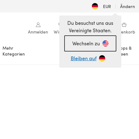
EUR
|
Ändern
Du besuchst uns aus
Vereinigte Staaten.
Anmelden
Wishlist
Meine Bibliothek
Warenkorb
Wechseln zu
Mehr
Tipps &
Anlässe
Kategorien
Ideen
Bleiben auf