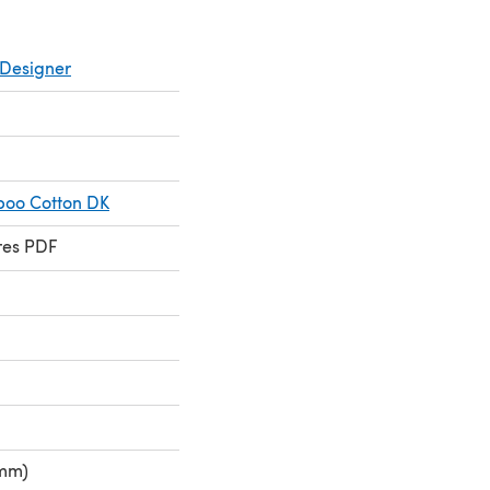
Designer
boo Cotton DK
res PDF
 mm)