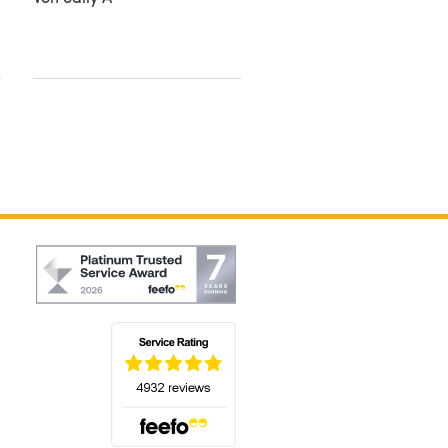
shadow
Von Lucy B