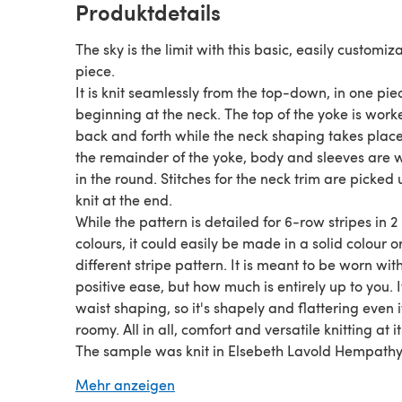
Produktdetails
The sky is the limit with this basic, easily customiz
piece.
It is knit seamlessly from the top-down, in one pie
beginning at the neck. The top of the yoke is work
back and forth while the neck shaping takes place
the remainder of the yoke, body and sleeves are
in the round. Stitches for the neck trim are picked
knit at the end.
While the pattern is detailed for 6-row stripes in 2
colours, it could easily be made in a solid colour o
different stripe pattern. It is meant to be worn wi
positive ease, but how much is entirely up to you. I
waist shaping, so it's shapely and flattering even if
roomy. All in all, comfort and versatile knitting at it
The sample was knit in Elsebeth Lavold Hempathy
substitute yarn is shown below.
Mehr anzeigen