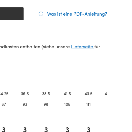
Was ist eine PDF-Anleitung?
(öffnet sic
(öffnet sich in e
sandkosten enthalten (siehe unsere
Lieferseite
für
34.25
36.5
38.5
41.5
43.5
45.75
48.
87
93
98
105
111
116
12
3
3
3
3
3
3