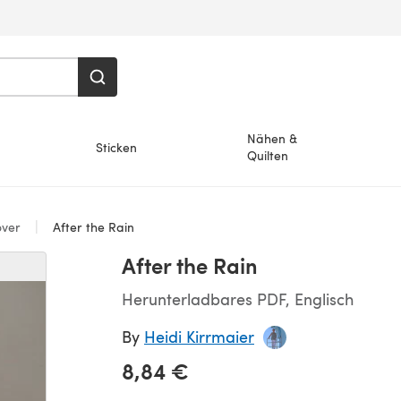
Nähen &
Sticken
Quilten
over
After the Rain
After the Rain
Herunterladbares PDF, Englisch
By
Heidi Kirrmaier
8,84 €