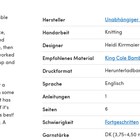
able
Hersteller
Unabhängiger 
Knitting
ce,
Handarbeit
ed
Heidi Kirrmaier
Designer
, then
 worked
Empfohlenes Material
King Cole Bam
 up and
Herunterladba
Druckformat
Englisch
Sprache
r a
th some
1
Anleitungen
t has
 it's
6
Seiten
s best!
Schwierigkeit
Fortgeschritten
. A
DK (3,75-4,50
Garnstärke