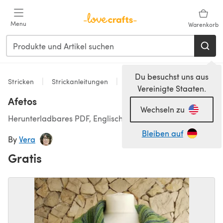
Zum Hauptinhalt springen
Menu
Warenkorb
Du besuchst uns aus
Stricken
Strickanleitungen
Accessoires
Vereinigte Staaten.
Afetos
Wechseln zu
Herunterladbares PDF, Englisch, Portugesisch
Bleiben auf
By
Vera
Gratis