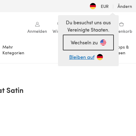
EUR
|
Ändern
Du besuchst uns aus
Vereinigte Staaten.
Anmelden
Wishlist
Meine Bibliothek
Warenkorb
Wechseln zu
Mehr
Tipps &
Anlässe
Kategorien
Ideen
Bleiben auf
t Satin