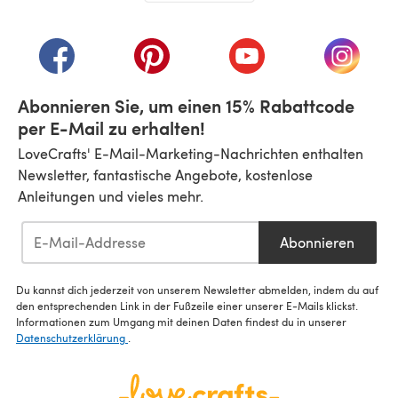
(öffnet sich in einem neuen Tab)
(öffnet sich in einem neuen Tab)
(öffnet sich in einem neuen Tab)
(öffnet sich in einem n
(öffnet 
Abonnieren Sie, um einen 15% Rabattcode
per E-Mail zu erhalten!
LoveCrafts' E-Mail-Marketing-Nachrichten enthalten
Newsletter, fantastische Angebote, kostenlose
Anleitungen und vieles mehr.
Abonnieren
Du kannst dich jederzeit von unserem Newsletter abmelden, indem du auf
den entsprechenden Link in der Fußzeile einer unserer E-Mails klickst.
Informationen zum Umgang mit deinen Daten findest du in unserer
Datenschutzerklärung
.