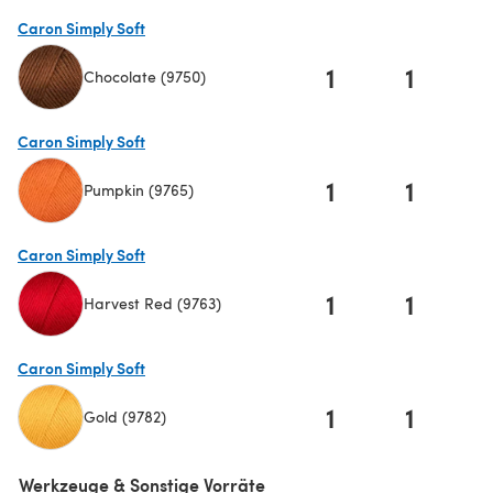
(öffnet sich in einem neuen Tab)
Caron Simply Soft
1
1
Chocolate (9750)
(öffnet sich in einem neuen Tab)
Caron Simply Soft
1
1
Pumpkin (9765)
(öffnet sich in einem neuen Tab)
Caron Simply Soft
1
1
Harvest Red (9763)
(öffnet sich in einem neuen Tab)
Caron Simply Soft
1
1
Gold (9782)
(öffnet sich in einem neuen Tab)
Werkzeuge & Sonstige Vorräte