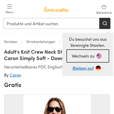
Zum Hauptinhalt springen
Menu
Warenkorb
Du besuchst uns aus
Stricken
Strickanleitungen
Pullover
Vereinigte Staaten.
Adult's Knit Crew Neck Striped Pullover in
Wechseln zu
Caron Simply Soft - Downloadable PDF
Herunterladbares PDF, Englisch
Bleiben auf
By
Caron
Gratis