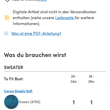
Digitale Artikel sind nicht in den Versandkosten
(öffnet sich in ein
enthalten (siehe unsere
Lieferseite
für weitere
Informationen).
Was ist eine PDF-Anleitung?
(öffnet sich in einem neuen
Was du brauchen wirst
SWEATER
28-
36-
40
To Fit Bust:
34in
38in
42
Caron Simply Soft
1
1
Ocean (9759)