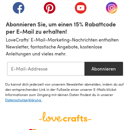
(öffnet sich in einem neuen Tab)
(öffnet sich in einem neuen Tab)
(öffnet sich in einem n
(öffnet 
Abonnieren Sie, um einen 15% Rabattcode
per E-Mail zu erhalten!
LoveCrafts' E-Mail-Marketing-Nachrichten enthalten
Newsletter, fantastische Angebote, kostenlose
Anleitungen und vieles mehr.
Abonnieren
Du kannst dich jederzeit von unserem Newsletter abmelden, indem du auf
den entsprechenden Link in der Fußzeile einer unserer E-Mails klickst.
Informationen zum Umgang mit deinen Daten findest du in unserer
Datenschutzerklärung
.