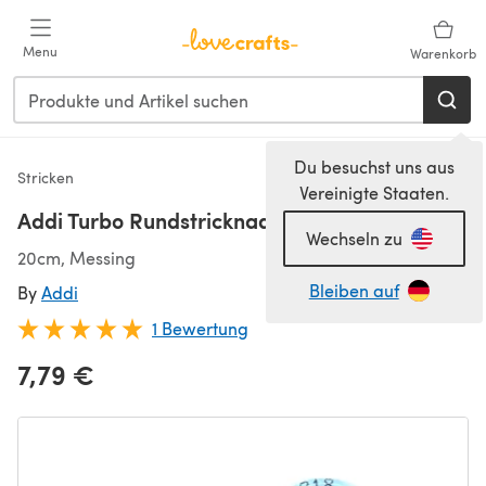
Zum Hauptinhalt springen
Menu
Warenkorb
Du besuchst uns aus
Stricken
Vereinigte Staaten.
Addi Turbo Rundstricknadeln 20cm (8")
Wechseln zu
20cm, Messing
Bleiben auf
By
Addi
1 Bewertung
7,79 €