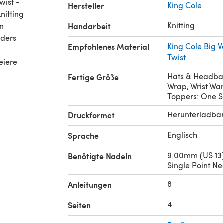
wist -
Hersteller
King Cole
Knitting
en
Handarbeit
nders
Empfohlenes Material
King Cole Big 
Twist
eiere
Hats & Headban
Fertige Größe
Wrap, Wrist Wa
Toppers: One S
Herunterladba
Druckformat
Englisch
Sprache
9.00mm (US 13)
Benötigte Nadeln
Single Point Ne
8
Anleitungen
4
Seiten