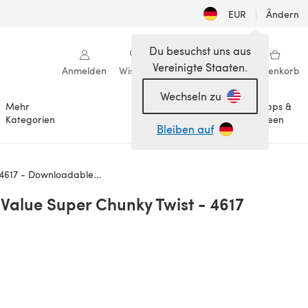
EUR
|
Ändern
Du besuchst uns aus
Vereinigte Staaten.
Anmelden
Wishlist
Meine Bibliothek
Warenkorb
Wechseln zu
Mehr
Tipps &
Anlässe
Kategorien
Ideen
Bleiben auf
617 - Downloadable PDF
 Value Super Chunky Twist - 4617