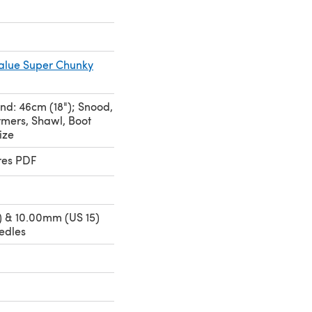
Value Super Chunky
d: 46cm (18"); Snood,
rmers, Shawl, Boot
ize
res PDF
 & 10.00mm (US 15)
edles