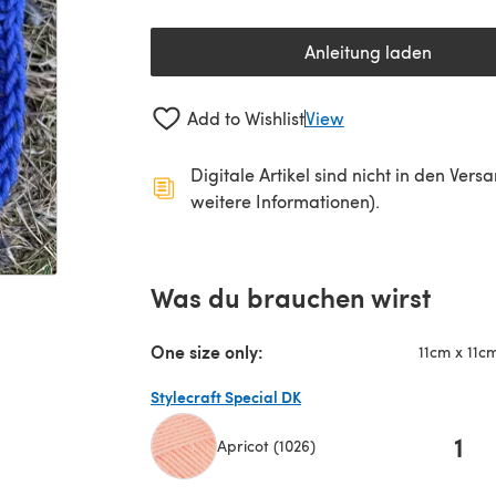
Anleitung laden
(öffnet sich in 
Add to Wishlist
View
Digitale Artikel sind nicht in den Ver
weitere Informationen).
Was du brauchen wirst
One size only:
11cm x 11c
Stylecraft Special DK
1
Apricot (1026)
(öffnet sich in einem neuen Tab)