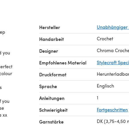
Hersteller
Unabhängiger 
eep
Crochet
Handarbeit
Chroma Croche
Designer
d you
Empfohlenes Material
Stylecraft Spec
erfect
colour
Herunterladba
Druckformat
Englisch
Sprache
s
1
Anleitungen
f you
ase
Schwierigkeit
Fortgeschritten
a xx
DK (3,75-4,50
Garnstärke