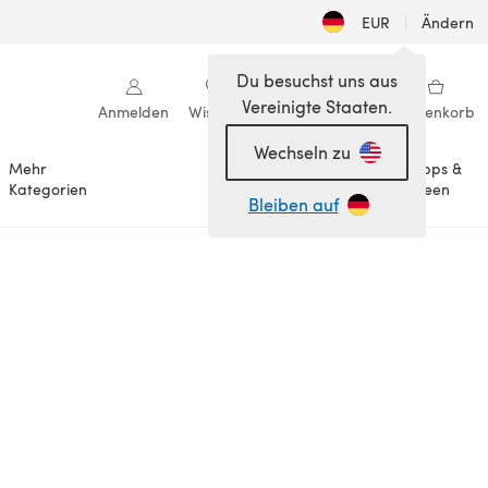
EUR
|
Ändern
Du besuchst uns aus
Vereinigte Staaten.
Anmelden
Wishlist
Meine Bibliothek
Warenkorb
Wechseln zu
Mehr
Tipps &
Anlässe
Kategorien
Ideen
Bleiben auf