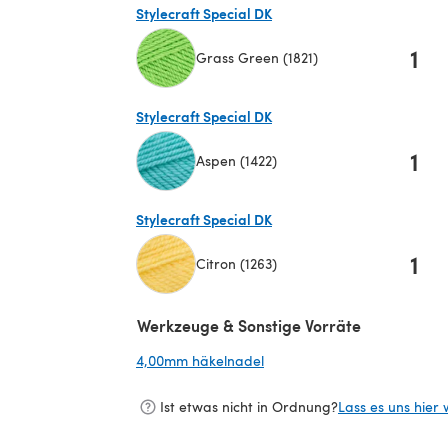
Stylecraft Special DK
1
Grass Green (1821)
(öffnet sich in einem neuen Tab)
Stylecraft Special DK
1
Aspen (1422)
(öffnet sich in einem neuen Tab)
Stylecraft Special DK
1
Citron (1263)
(öffnet sich in einem neuen Tab)
Werkzeuge & Sonstige Vorräte
4,00mm häkelnadel
(öffnet sich in einem neuen 
Ist etwas nicht in Ordnung?
Lass es uns hier 