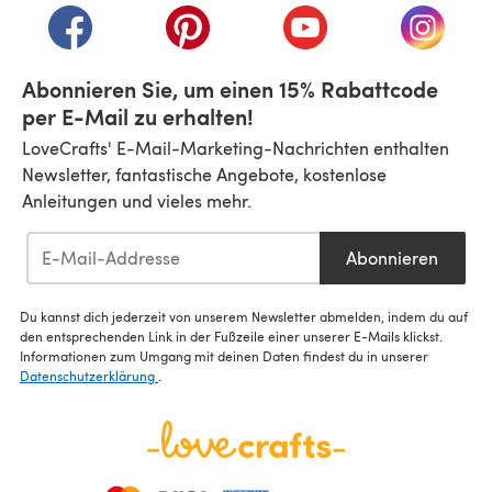
(öffnet sich in einem neuen Tab)
(öffnet sich in einem neuen Tab)
(öffnet sich in einem n
(öffnet 
Abonnieren Sie, um einen 15% Rabattcode
per E-Mail zu erhalten!
LoveCrafts' E-Mail-Marketing-Nachrichten enthalten
Newsletter, fantastische Angebote, kostenlose
Anleitungen und vieles mehr.
Abonnieren
Du kannst dich jederzeit von unserem Newsletter abmelden, indem du auf
den entsprechenden Link in der Fußzeile einer unserer E-Mails klickst.
Informationen zum Umgang mit deinen Daten findest du in unserer
Datenschutzerklärung
.