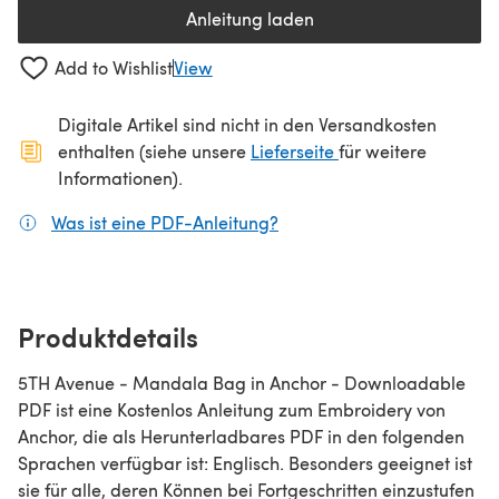
Anleitung laden
(öffnet sich in einem neuen Tab
Add to Wishlist
View
Digitale Artikel sind nicht in den Versandkosten
(öffnet sich in ein
enthalten (siehe unsere
Lieferseite
für weitere
Informationen).
Was ist eine PDF-Anleitung?
(öffnet sich in einem neuen
Produktdetails
5TH Avenue - Mandala Bag in Anchor - Downloadable
PDF ist eine Kostenlos Anleitung zum Embroidery von
Anchor, die als Herunterladbares PDF in den folgenden
Sprachen verfügbar ist: Englisch. Besonders geeignet ist
sie für alle, deren Können bei Fortgeschritten einzustufen