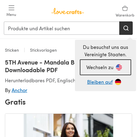
Zum Hauptinhalt springen
Menu
Warenkorb
Du besuchst uns aus
Sticken
Stickvorlagen
Vereinigte Staaten.
5TH Avenue - Mandala Bag in Anchor -
Wechseln zu
Downloadable PDF
Herunterladbares PDF, Englisch
Bleiben auf
By
Anchor
Gratis