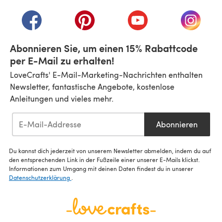
(öffnet sich in einem neuen Tab)
(öffnet sich in einem neuen Tab)
(öffnet sich in einem neuen Tab)
(öffnet sich in einem n
(öffnet 
Abonnieren Sie, um einen 15% Rabattcode
per E-Mail zu erhalten!
LoveCrafts' E-Mail-Marketing-Nachrichten enthalten
Newsletter, fantastische Angebote, kostenlose
Anleitungen und vieles mehr.
Abonnieren
Du kannst dich jederzeit von unserem Newsletter abmelden, indem du auf
den entsprechenden Link in der Fußzeile einer unserer E-Mails klickst.
Informationen zum Umgang mit deinen Daten findest du in unserer
Datenschutzerklärung
.