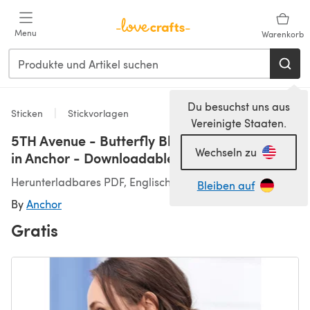
Zum Hauptinhalt springen
Menu
Warenkorb
Du besuchst uns aus
Sticken
Stickvorlagen
Vereinigte Staaten.
5TH Avenue - Butterfly Blazer and clutch bag
Wechseln zu
in Anchor - Downloadable PDF
Herunterladbares PDF, Englisch
Bleiben auf
By
Anchor
Gratis