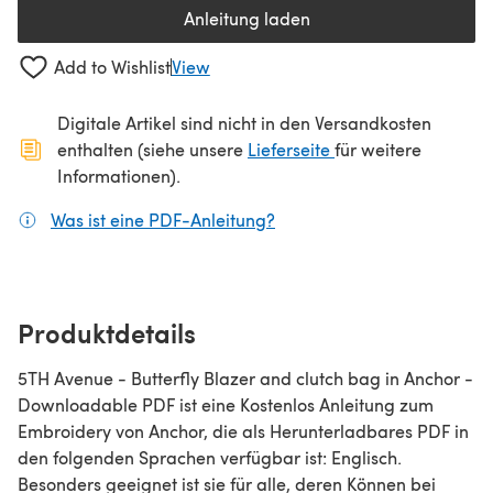
Anleitung laden
(öffnet sich in einem neuen Tab
Add to Wishlist
View
Digitale Artikel sind nicht in den Versandkosten
(öffnet sich in ein
enthalten (siehe unsere
Lieferseite
für weitere
Informationen).
Was ist eine PDF-Anleitung?
(öffnet sich in einem neuen
Produktdetails
5TH Avenue - Butterfly Blazer and clutch bag in Anchor -
Downloadable PDF ist eine Kostenlos Anleitung zum
Embroidery von Anchor, die als Herunterladbares PDF in
den folgenden Sprachen verfügbar ist: Englisch.
Besonders geeignet ist sie für alle, deren Können bei