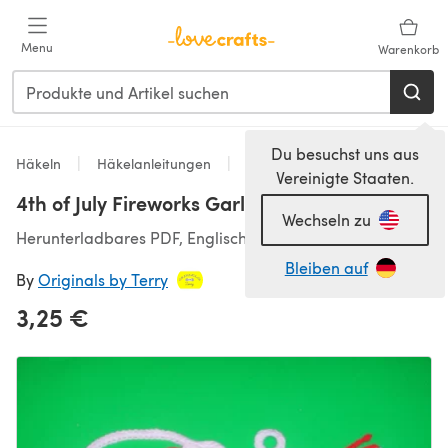
Zum Hauptinhalt springen
Menu
Warenkorb
Du besuchst uns aus
Häkeln
Häkelanleitungen
Homeware
Vereinigte Staaten.
4th of July Fireworks Garland C-224
Wechseln zu
Herunterladbares PDF, Englisch
Bleiben auf
By
Originals by Terry
3,25 €