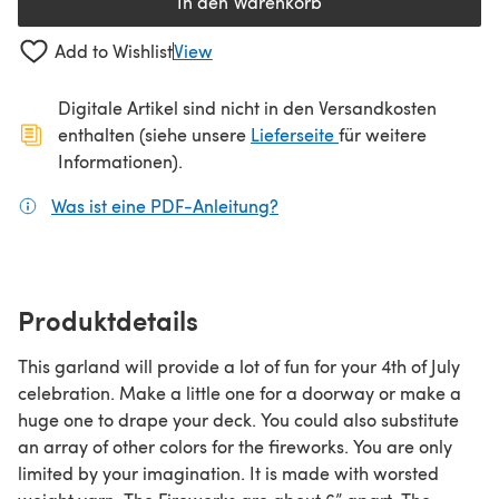
In den Warenkorb
Add to Wishlist
View
Digitale Artikel sind nicht in den Versandkosten
(öffnet sich in ein
enthalten (siehe unsere
Lieferseite
für weitere
Informationen).
Was ist eine PDF-Anleitung?
(öffnet sich in einem neuen
Produktdetails
This garland will provide a lot of fun for your 4th of July
celebration. Make a little one for a doorway or make a
huge one to drape your deck. You could also substitute
an array of other colors for the fireworks. You are only
limited by your imagination. It is made with worsted