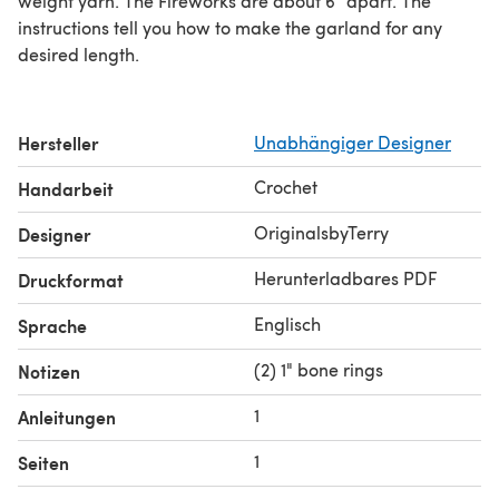
weight yarn. The Fireworks are about 6” apart. The
instructions tell you how to make the garland for any
desired length.
Hersteller
Unabhängiger Designer
Crochet
Handarbeit
OriginalsbyTerry
Designer
Herunterladbares PDF
Druckformat
Englisch
Sprache
(2) 1" bone rings
Notizen
1
Anleitungen
1
Seiten