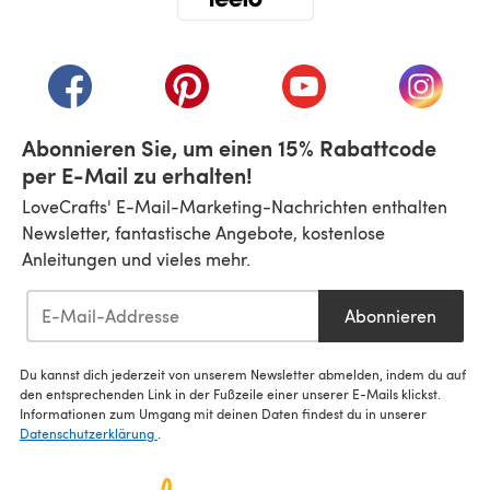
(öffnet sich in einem neuen Tab)
(öffnet sich in einem neuen Tab)
(öffnet sich in einem neuen Tab)
(öffnet sich in einem n
(öffnet 
Abonnieren Sie, um einen 15% Rabattcode
per E-Mail zu erhalten!
LoveCrafts' E-Mail-Marketing-Nachrichten enthalten
Newsletter, fantastische Angebote, kostenlose
Anleitungen und vieles mehr.
Abonnieren
Du kannst dich jederzeit von unserem Newsletter abmelden, indem du auf
den entsprechenden Link in der Fußzeile einer unserer E-Mails klickst.
Informationen zum Umgang mit deinen Daten findest du in unserer
Datenschutzerklärung
.