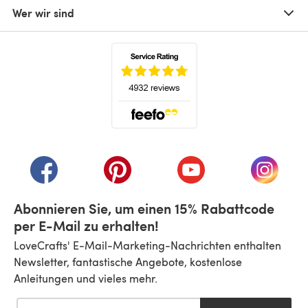
Wer wir sind
(öffnet sich in einem neuen Tab)
(öffnet sich in einem neuen Tab)
(öffnet sich in einem neuen Tab)
(öffnet sich in einem n
(öffnet 
Abonnieren Sie, um einen 15% Rabattcode
per E-Mail zu erhalten!
LoveCrafts' E-Mail-Marketing-Nachrichten enthalten
Newsletter, fantastische Angebote, kostenlose
Anleitungen und vieles mehr.