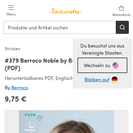
Zum Hauptinhalt springen
Menu
Warenkorb
Du besuchst uns aus
Stricken
Vereinigte Staaten.
#379 Berroco Noble by Berroco Design Team
Wechseln zu
(PDF)
Herunterladbares PDF, Englisch
Bleiben auf
By
Berroco
9,75 €