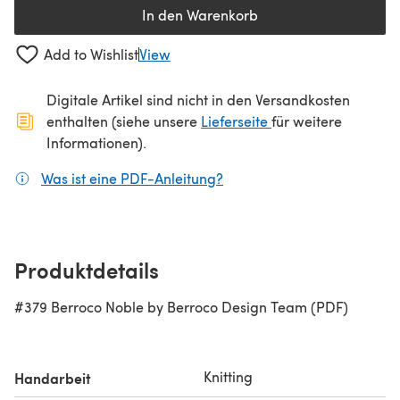
In den Warenkorb
Add to Wishlist
View
Digitale Artikel sind nicht in den Versandkosten
(öffnet sich in ein
enthalten (siehe unsere
Lieferseite
für weitere
Informationen).
Was ist eine PDF-Anleitung?
(öffnet sich in einem neuen
Produktdetails
#379 Berroco Noble by Berroco Design Team (PDF)
Knitting
Handarbeit