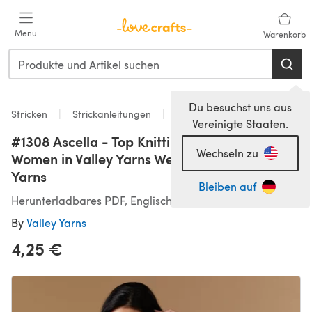
Zum Hauptinhalt springen
Menu
Warenkorb
Du besuchst uns aus
Stricken
Strickanleitungen
Oberteile
Vereinigte Staaten.
#1308 Ascella - Top Knitting Pattern for
Wechseln zu
Women in Valley Yarns Westhampton by Valley
Yarns
Bleiben auf
Herunterladbares PDF, Englisch
By
Valley Yarns
4,25 €