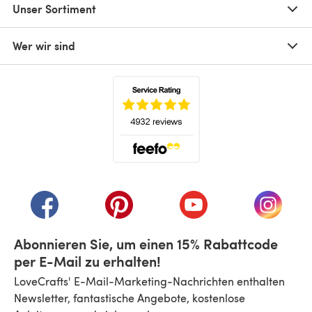
Unser Sortiment
Wer wir sind
(öffnet sich in einem neuen Tab)
(öffnet sich in einem neuen Tab)
(öffnet sich in einem neuen Tab)
(öffnet sich in einem n
(öffnet 
Abonnieren Sie, um einen 15% Rabattcode
per E-Mail zu erhalten!
LoveCrafts' E-Mail-Marketing-Nachrichten enthalten
Newsletter, fantastische Angebote, kostenlose