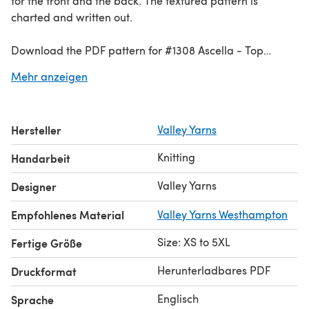
for the front and the back. The textured pattern is
charted and written out.
Download the PDF pattern for #1308 Ascella - Top
Knitting Pattern for Women in Valley Yarns Westhampton
Mehr anzeigen
by Valley Yarns & start knitting today!
Discover thousands of downloadables and
FREE knitting
Hersteller
Valley Yarns
patterns
at LoveCrafts.com.
Knitting
Handarbeit
Valley Yarns
Designer
Empfohlenes Material
Valley Yarns Westhampton
Size: XS to 5XL
Fertige Größe
Herunterladbares PDF
Druckformat
Englisch
Sprache