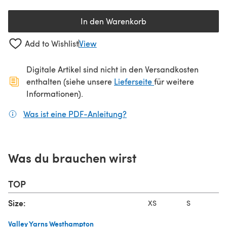
In den Warenkorb
Add to Wishlist
View
Digitale Artikel sind nicht in den Versandkosten
(öffnet sich in ein
enthalten (siehe unsere
Lieferseite
für weitere
Informationen).
Was ist eine PDF-Anleitung?
(öffnet sich in einem neuen
Was du brauchen wirst
TOP
Size:
XS
S
Valley Yarns Westhampton