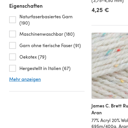
(3,75-4,50 mm)
Eigenschaften
4,25 €
Naturfaserbasiertes Garn
(190)
Maschinenwaschbar (180)
Garn ohne tierische Faser (91)
Oekotex (79)
Hergestellt in Italien (67)
Mehr anzeigen
James C. Brett Ru
Aran
77% Acryl 20% Wol
695m/400g, Aran