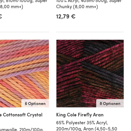
yl, 810m/1000g, Super
100% Acryl, 405m/500g, Super
(8,00 mm+)
Chunky (8,00 mm+)
€
12,79 €
6 Optionen
8 Optionen
e Cottonsoft Crystal
King Cole Firefly Aran
65% Polyester 35% Acryl,
200m/100g, Aran (4,50-5,50
umwolle, 210m/100g,