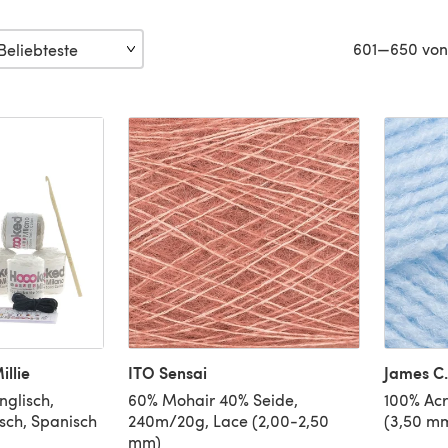
601—650 von
llie
ITO Sensai
James C.
nglisch,
60% Mohair 40% Seide,
100% Acr
sch, Spanisch
240m/20g, Lace (2,00-2,50
(3,50 m
mm)