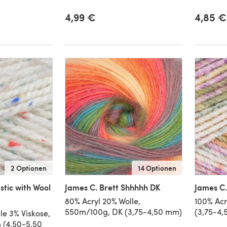
4,99 €
4,85 €
2 Optionen
14 Optionen
stic with Wool
James C. Brett Shhhhh DK
James C.
80% Acryl 20% Wolle,
100% Acr
550m/100g, DK (3,75-4,50 mm)
(3,75-4
le 3% Viskose,
 (4,50-5,50