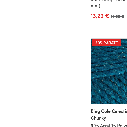
mm)
13,29 €
Alter Pre
18,99 €
30% RABATT
King Cole Celesti
Chunky
99% Acryl 1% Polye