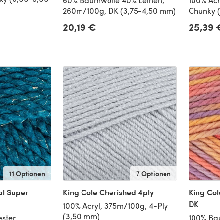
60% Baumwolle 40% Leinen,
100% Acr
260m/100g, DK (3,75-4,50 mm)
Chunky 
20,19 €
25,39 
is
11 Optionen
7 Optionen
al Super
King Cole Cherished 4ply
King Col
DK
100% Acryl, 375m/100g, 4-Ply
(3,50 mm)
ster,
100% Ba