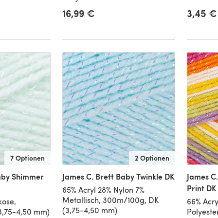
16,99 €
3,45 €
7 Optionen
2 Optionen
Baby Shimmer
James C. Brett Baby Twinkle DK
James C.
Print DK
65% Acryl 28% Nylon 7%
Metallisch, 300m/100g, DK
kose,
66% Acry
(3,75-4,50 mm)
3,75-4,50 mm)
Polyeste