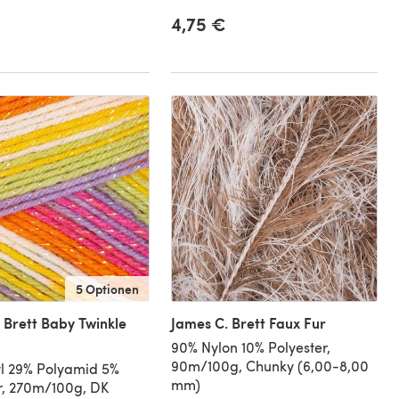
4,75 €
5 Optionen
 Brett Baby Twinkle
James C. Brett Faux Fur
90% Nylon 10% Polyester,
90m/100g, Chunky (6,00-8,00
l 29% Polyamid 5%
mm)
r, 270m/100g, DK