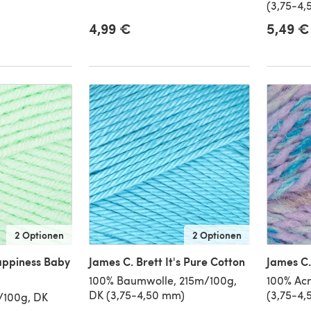
(3,75-4
4,99 €
5,49 €
2 Optionen
2 Optionen
appiness Baby
James C. Brett It's Pure Cotton
James C.
100% Baumwolle, 215m/100g,
100% Acr
DK (3,75-4,50 mm)
(3,75-4
/100g, DK