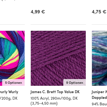
4,99 €
4,75 €
5 Optionen
9 Optionen
wurly Wurly
James C. Brett Top Value DK
Juniper
Dappled
m/200g, DK
100% Acryl, 290m/100g, DK
(3,75-4,50 mm)
94% Bau