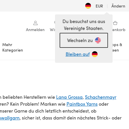
EUR
|
Ändern
Du besuchst uns aus
Vereinigte Staaten.
Anmelden
Wishlist
Meine Bibliothek
Warenkorb
Wechseln zu
Mehr
Tipps &
Anlässe
Kategorien
Ideen
Bleiben auf
 beliebten Herstellern wie
Lana Grossa
,
Schachenmayr
eren? Kein Problem! Marken wie
Paintbox Yarns
oder
serer Garne du dich letztlich entscheidest, ob
wollgarn
, sicher ist, dass damit dein nächstes Strick- oder