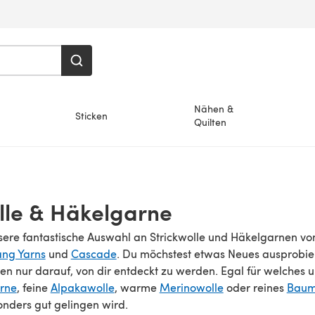
Nähen &
Sticken
Quilten
lle & Häkelgarne
sere fantastische Auswahl an Strickwolle und Häkelgarnen von
ang Yarns
und
Cascade
. Du möchstest etwas Neues ausprobi
n nur darauf, von dir entdeckt zu werden. Egal für welches un
rne
, feine
Alpakawolle
, warme
Merinowolle
oder reines
Baum
onders gut gelingen wird.