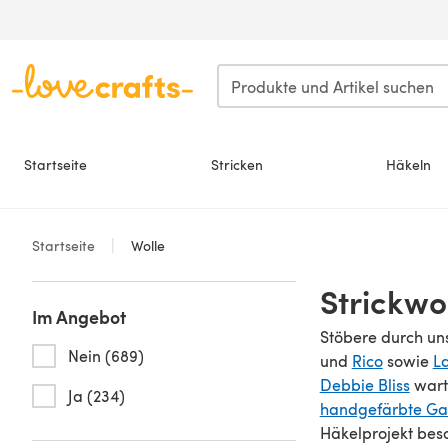
Zum Hauptinhalt springen
Startseite
Stricken
Häkeln
Startseite
Wolle
Strickwo
Im Angebot
Stöbere durch un
Nein (689)
und
Rico
sowie
L
Debbie Bliss
warte
Ja (234)
handgefärbte Ga
Häkelprojekt bes