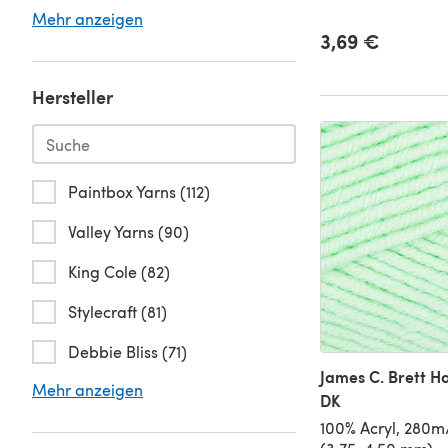
Mehr anzeigen
3,69 €
Hersteller
Paintbox Yarns (112)
Valley Yarns (90)
King Cole (82)
Stylecraft (81)
Debbie Bliss (71)
James C. Brett H
Mehr anzeigen
DK
100% Acryl, 280m