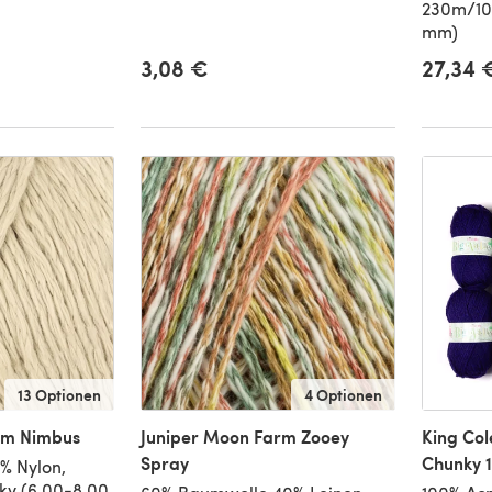
230m/100
mm)
3,08 €
27,34 
13 Optionen
4 Optionen
rm Nimbus
Juniper Moon Farm Zooey
King Col
Spray
Chunky 1
% Nylon,
ky (6,00-8,00