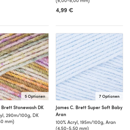
(6,00-8,00 mm)
4,99 €
5 Optionen
7 Optionen
 Brett Stonewash DK
James C. Brett Super Soft Baby
Aran
yl, 290m/100g, DK
,50 mm)
100% Acryl, 195m/100g, Aran
(4,50-5,50 mm)