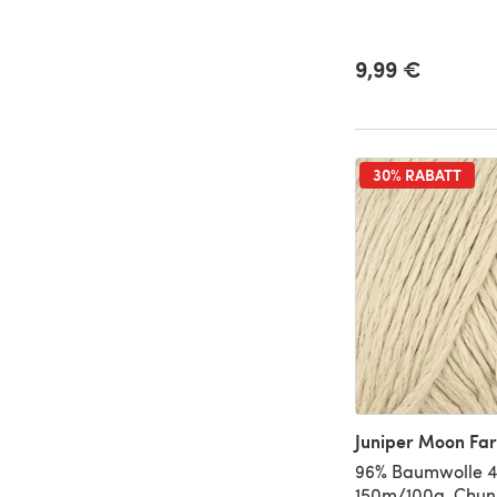
9,99 €
30% RABATT
Juniper Moon Fa
96% Baumwolle 4
150m/100g, Chun