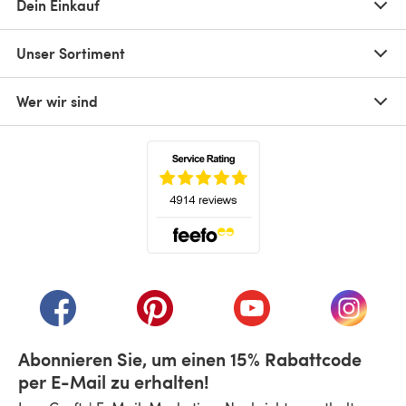
Dein Einkauf
Unser Sortiment
Wer wir sind
(öffnet sich in einem neuen Tab)
(öffnet sich in einem neuen Tab)
(öffnet sich in einem neuen Tab)
(öffnet sich in einem n
(öffnet 
Abonnieren Sie, um einen 15% Rabattcode
per E-Mail zu erhalten!