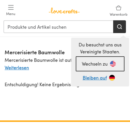
Zum Hauptinhalt springen
Menu
Warenkorb
Du besuchst uns aus
Mercerisierte Baumwolle
Vereinigte Staaten.
Mercerisierte Baumwolle ist aufgrund eines Veredelungsfahrens, das Mercerisation genannt wird, besonders formbeständig, glänzt seidig und läuft nicht mehr ein. Wir haben dir viele schöne mercerisierte
Wechseln zu
Weiterlesen
Bleiben auf
Entschuldigung! Keine Ergebnisse gefunden