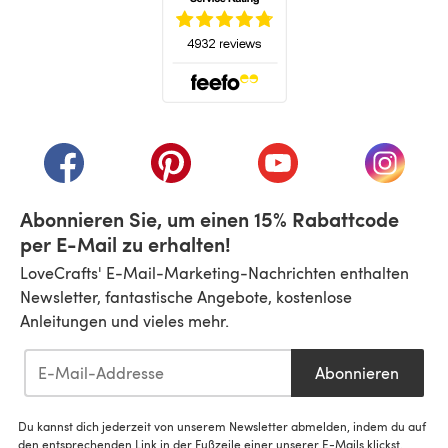
(öffnet sich in einem neuen Tab)
(öffnet sich in einem neuen Tab)
(öffnet sich in einem neuen Tab)
(öffnet sich in einem n
(öffnet 
Abonnieren Sie, um einen 15% Rabattcode
per E-Mail zu erhalten!
LoveCrafts' E-Mail-Marketing-Nachrichten enthalten
Newsletter, fantastische Angebote, kostenlose
Anleitungen und vieles mehr.
Abonnieren
Du kannst dich jederzeit von unserem Newsletter abmelden, indem du auf
den entsprechenden Link in der Fußzeile einer unserer E-Mails klickst.