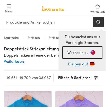
Zum Hauptinhalt springen
Menu
Warenkorb
Du besuchst uns aus
Startseite
Stricken
Strickanleitungen
Fadenstärke
Vereinigte Staaten.
Doppelstrick Strickanleitungen
Wechseln zu
Doppelstricken ist eine der beliebstesten Stricktechniken für beinahe jedes Kleidungsstück oder Accessoire: Es geht ein wenig schneller und einfacher als mit vier-fädigem Garn, darum ist es perfekt geeignet für die, die noch im Lernprozess sind…
Weiterlesen
Bleiben auf
Filtern & Sortieren
19.651—19.700 von 38.067