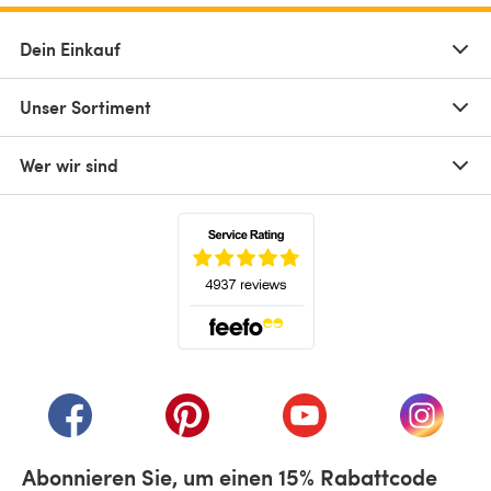
Dein Einkauf
Unser Sortiment
Wer wir sind
(öffnet sich in einem neuen Tab)
(öffnet sich in einem neuen Tab)
(öffnet sich in einem neuen Tab)
(öffnet sich in einem n
(öffnet 
Abonnieren Sie, um einen 15% Rabattcode