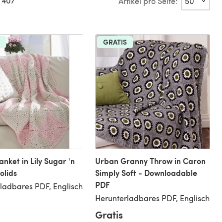
 407
Artikel pro Seite:
GRATIS
anket in Lily Sugar 'n
Urban Granny Throw in Caron
olids
Simply Soft - Downloadable
PDF
ladbares PDF, Englisch
Herunterladbares PDF, Englisch
Gratis