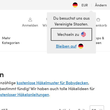
EUR
|
Ändern
Du besuchst uns aus
Vereinigte Staaten.
Anmelden
Wishlist
Meine Bibliothek
Warenkorb
Wechseln zu
Mehr
Tipps &
Anlässe
Kategorien
Ideen
Bleiben auf
en
unzählige
kostenlose Häkelmuster für Babydecken
,
bestimmt fündig! Wir haben auch tolle Häkelideen für
ostenloser Häkelanleitungen
.