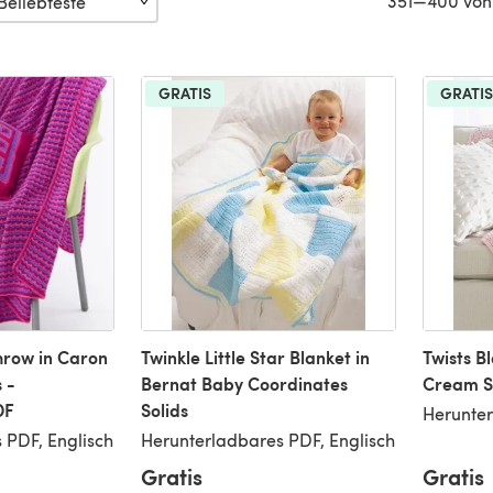
351—400 von
GRATIS
GRATIS
hrow in Caron
Twinkle Little Star Blanket in
Twists Bl
 -
Bernat Baby Coordinates
Cream S
DF
Solids
Herunter
 PDF, Englisch
Herunterladbares PDF, Englisch
Gratis
Gratis