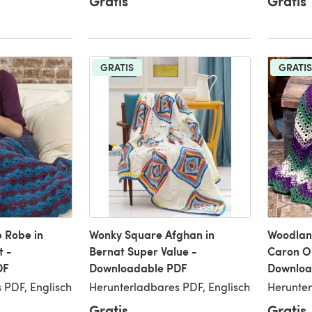
Gratis
Gratis
GRATIS
GRATIS
p Robe in
Wonky Square Afghan in
Woodlan
t -
Bernat Super Value -
Caron O
DF
Downloadable PDF
Downloa
 PDF, Englisch
Herunterladbares PDF, Englisch
Herunter
Gratis
Gratis