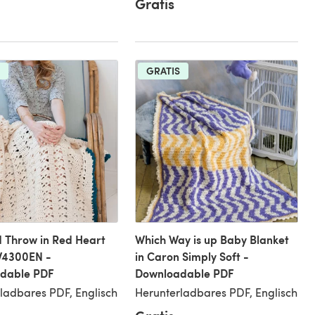
Gratis
GRATIS
 Throw in Red Heart
Which Way is up Baby Blanket
LW4300EN -
in Caron Simply Soft -
dable PDF
Downloadable PDF
ladbares PDF, Englisch
Herunterladbares PDF, Englisch