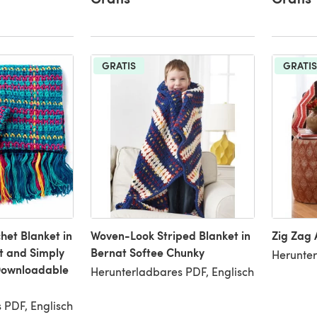
GRATIS
GRATIS
het Blanket in
Woven-Look Striped Blanket in
Zig Zag 
t and Simply
Bernat Softee Chunky
Herunter
 Downloadable
Herunterladbares PDF, Englisch
 PDF, Englisch