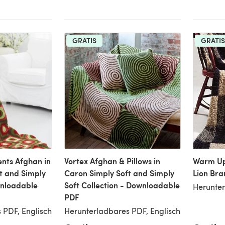
GRATIS
GRATIS
nts Afghan in
Vortex Afghan & Pillows in
Warm Up
t and Simply
Caron Simply Soft and Simply
Lion Br
wnloadable
Soft Collection - Downloadable
Herunter
PDF
 PDF, Englisch
Herunterladbares PDF, Englisch