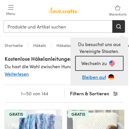
Zum Hauptinhalt springen
Menu
Warenkorb
Du besuchst uns aus
Startseite
Häkeln
Häkelanleitungen
Kostenlose Häke
Vereinigte Staaten.
Kostenlose Häkelanleitungen für Babydecken
Wechseln zu
Du hast die Wahl zwischen Hunderten kostenlosen Häkelanleitungen für Babydecken. Du musst kein Häkelprofi sein, um eine Babydecke häkeln zu können, mithilfe unserer einfachen Häkelmuster gelingen auch Anfängern zauberhafte Babydecken. Du möchtest noch mehr kostenlose Anleitungen? Kein Problem! In unserer riesigen Sammlung
Weiterlesen
Bleiben auf
Filtern & Sortieren
1—50 von 144
GRATIS
GRATIS