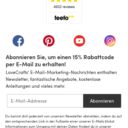
(öffnet sich in einem neuen Tab)
(öffnet sich in einem neuen Tab)
(öffnet sich in einem neuen Tab)
(öffnet sich in einem n
(öffnet 
Abonnieren Sie, um einen 15% Rabattcode
per E-Mail zu erhalten!
LoveCrafts' E-Mail-Marketing-Nachrichten enthalten
Newsletter, fantastische Angebote, kostenlose
Anleitungen und vieles mehr.
Abonnieren
Du kannst dich jederzeit von unserem Newsletter abmelden, indem du auf
den entsprechenden Link in der Fußzeile einer unserer E-Mails klickst.
Informationen zum Umgang mit deinen Daten findest du in unserer