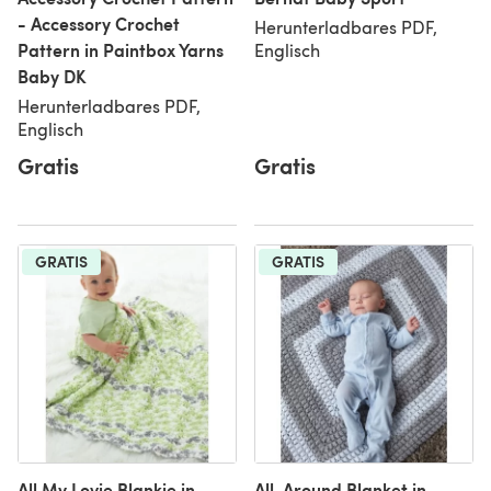
- Accessory Crochet
Herunterladbares PDF,
Pattern in Paintbox Yarns
Englisch
Baby DK
Herunterladbares PDF,
Englisch
Gratis
Gratis
GRATIS
GRATIS
All My Lovie Blankie in
All-Around Blanket in