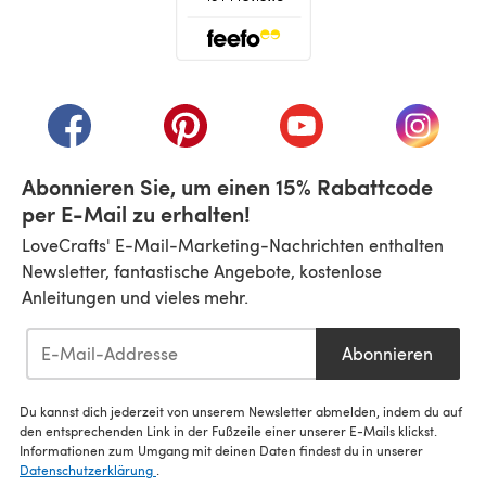
(öffnet sich in einem neuen Tab)
(öffnet sich in einem neuen Tab)
(öffnet sich in einem neuen Tab)
(öffnet sich in einem n
(öffnet 
Abonnieren Sie, um einen 15% Rabattcode
per E-Mail zu erhalten!
LoveCrafts' E-Mail-Marketing-Nachrichten enthalten
Newsletter, fantastische Angebote, kostenlose
Anleitungen und vieles mehr.
Abonnieren
Du kannst dich jederzeit von unserem Newsletter abmelden, indem du auf
den entsprechenden Link in der Fußzeile einer unserer E-Mails klickst.
Informationen zum Umgang mit deinen Daten findest du in unserer
Datenschutzerklärung
.