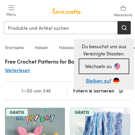
Zum Hauptinhalt springen
Menu
Warenkorb
Du besuchst uns aus
Startseite
Häkeln
Häkelanleitungen
Kostenlose Häk
Vereinigte Staaten.
Free Crochet Patterns for Babies
Wechseln zu
Weiterlesen
Bleiben auf
Filtern & Sortieren
1—50 von 346
GRATIS
GRATIS