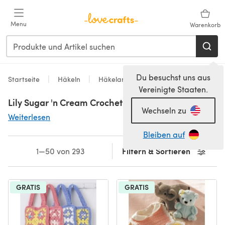
Zum Hauptinhalt springen
Menu
Warenkorb
Du besuchst uns aus
Startseite
Häkeln
Häkelanleitungen
Brand
Vereinigte Staaten.
Lily Sugar 'n Cream Crochet Patterns
Wechseln zu
Weiterlesen
Bleiben auf
Filtern & Sortieren
1—50 von 293
GRATIS
GRATIS