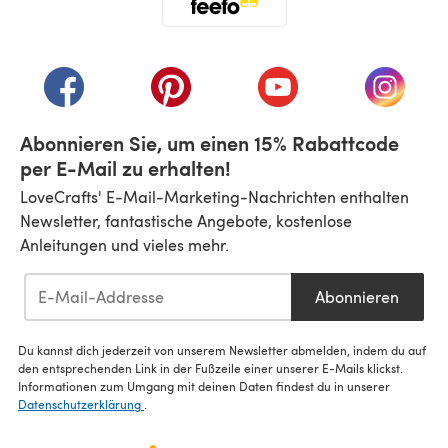
(öffnet sich in einem neuen Tab)
(öffnet sich in einem neuen Tab)
(öffnet sich in einem neuen Tab)
(öffnet sich in einem n
(öffnet 
Abonnieren Sie, um einen 15% Rabattcode
per E-Mail zu erhalten!
LoveCrafts' E-Mail-Marketing-Nachrichten enthalten
Newsletter, fantastische Angebote, kostenlose
Anleitungen und vieles mehr.
Abonnieren
Du kannst dich jederzeit von unserem Newsletter abmelden, indem du auf
den entsprechenden Link in der Fußzeile einer unserer E-Mails klickst.
Informationen zum Umgang mit deinen Daten findest du in unserer
Datenschutzerklärung
.