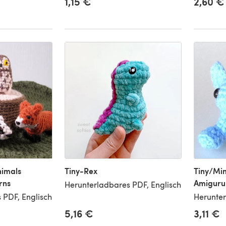
1,15 €
2,60 €
nimals
Tiny-Rex
Tiny/Min
rns
Amiguru
Herunterladbares PDF, Englisch
 PDF, Englisch
Herunter
5,16 €
3,11 €