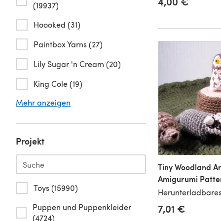
4,00 €
(19937)
Hoooked (31)
Paintbox Yarns (27)
Lily Sugar 'n Cream (20)
King Cole (19)
Mehr anzeigen
Projekt
Tiny Woodland A
Amigurumi Patte
Toys (15990)
Herunterladbares
Puppen und Puppenkleider
7,01 €
(4724)