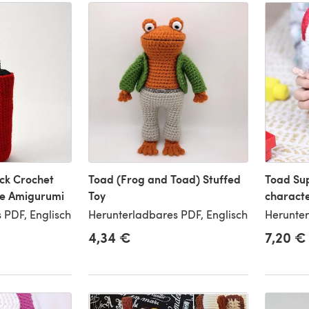
ck Crochet
Toad (Frog and Toad) Stuffed
Toad Su
te Amigurumi
Toy
characte
 PDF, Englisch
Herunterladbares PDF, Englisch
Herunter
4,34 €
7,20 €