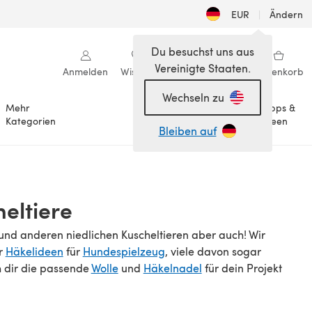
EUR
|
Ändern
Du besuchst uns aus
Vereinigte Staaten.
Anmelden
Wishlist
Meine Bibliothek
Warenkorb
Wechseln zu
Mehr
Tipps &
Anlässe
Kategorien
Ideen
Bleiben auf
eltiere
und anderen niedlichen Kuscheltieren aber auch! Wir
r
Häkelideen
für
Hundespielzeug
, viele davon sogar
h dir die passende
Wolle
und
Häkelnadel
für dein Projekt