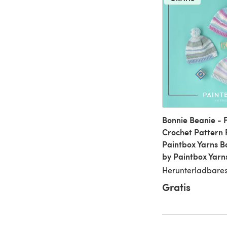
Bonnie Beanie - 
Crochet Pattern 
Paintbox Yarns B
by Paintbox Yarn
Herunterladbares
Gratis