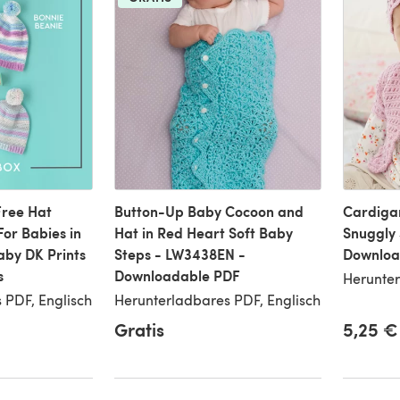
Free Hat
Button-Up Baby Cocoon and
Cardigan
For Babies in
Hat in Red Heart Soft Baby
Snuggly 
aby DK Prints
Steps - LW3438EN -
Downloa
s
Downloadable PDF
Herunter
 PDF, Englisch
Herunterladbares PDF, Englisch
Gratis
5,25 €