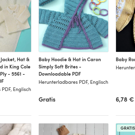
 Jacket, Hat &
Baby Hoodie & Hat in Caron
Baby Ro
d in King Cole
Simply Soft Brites -
Herunter
Ply - 5561 -
Downloadable PDF
DF
Herunterladbares PDF, Englisch
 PDF, Englisch
Gratis
6,78 €
GRATIS