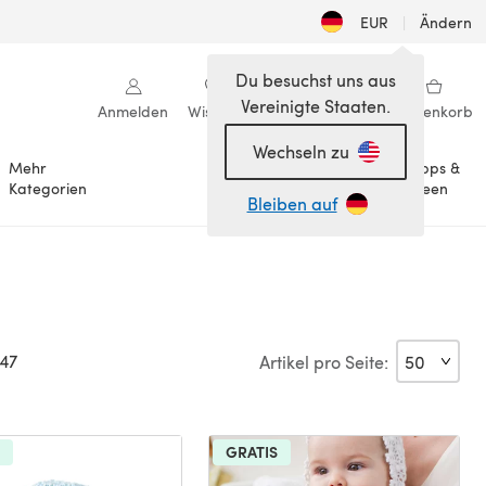
EUR
|
Ändern
Du besuchst uns aus
Vereinigte Staaten.
Anmelden
Wishlist
Meine Bibliothek
Warenkorb
Wechseln zu
Mehr
Tipps &
Anlässe
Kategorien
Ideen
Bleiben auf
47
Artikel pro Seite:
GRATIS