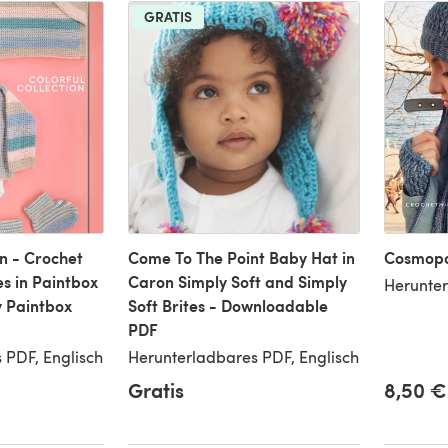
GRATIS
on - Crochet
Come To The Point Baby Hat in
Cosmopo
s in Paintbox
Caron Simply Soft and Simply
Herunter
 Paintbox
Soft Brites - Downloadable
PDF
 PDF, Englisch
Herunterladbares PDF, Englisch
Gratis
8,50 €