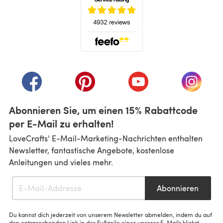
(öffnet sich in einem neuen Tab)
(öffnet sich in einem neuen Tab)
(öffnet sich in einem neuen Tab)
(öffnet sich in einem n
(öffnet 
Abonnieren Sie, um einen 15% Rabattcode
per E-Mail zu erhalten!
LoveCrafts' E-Mail-Marketing-Nachrichten enthalten
Newsletter, fantastische Angebote, kostenlose
Anleitungen und vieles mehr.
Abonnieren
Du kannst dich jederzeit von unserem Newsletter abmelden, indem du auf
den entsprechenden Link in der Fußzeile einer unserer E-Mails klickst.